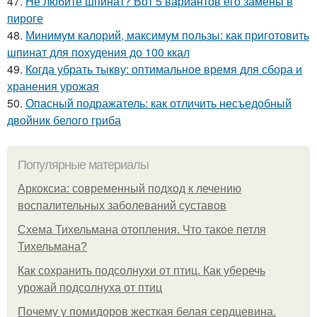
47.
Не любите шпинат? Вот 5 вариантов его замены в
пироге
48.
Минимум калорий, максимум пользы: как приготовить
шпинат для похудения до 100 ккал
49.
Когда убрать тыкву: оптимальное время для сбора и
хранения урожая
50.
Опасный подражатель: как отличить несъедобный
двойник белого гриба
Популярные материалы
Аркоксиа: современный подход к лечению
воспалительных заболеваний суставов
Схема Тихельмана отопления. Что такое петля
Тихельмана?
Как сохранить подсолнухи от птиц. Как уберечь
урожай подсолнуха от птиц
Почему у помидоров жесткая белая сердцевина.