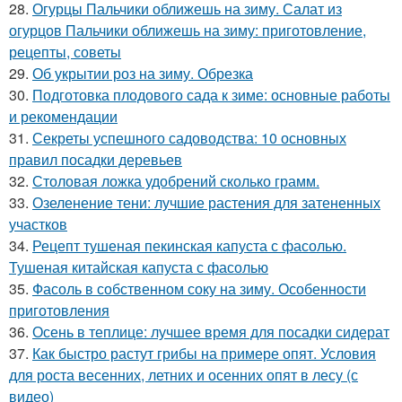
28.
Огурцы Пальчики оближешь на зиму. Салат из
огурцов Пальчики оближешь на зиму: приготовление,
рецепты, советы
29.
Об укрытии роз на зиму. Обрезка
30.
Подготовка плодового сада к зиме: основные работы
и рекомендации
31.
Секреты успешного садоводства: 10 основных
правил посадки деревьев
32.
Столовая ложка удобрений сколько грамм.
33.
Озеленение тени: лучшие растения для затененных
участков
34.
Рецепт тушеная пекинская капуста с фасолью.
Тушеная китайская капуста с фасолью
35.
Фасоль в собственном соку на зиму. Особенности
приготовления
36.
Осень в теплице: лучшее время для посадки сидерат
37.
Как быстро растут грибы на примере опят. Условия
для роста весенних, летних и осенних опят в лесу (с
видео)