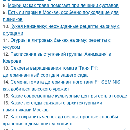
8.
Мокрица: как трава помогает при лечении суставов
9.
Есть ли парки в Москве, особенно подходящие для
пикников
10.
Кухня наизнанку: неожиданные рецепты на зиму с
огурцами
11.
Огурцы в литровых банках на зиму: рецепты с
уксусом
12.
Расписание выступлений группы 'Анимация' в
Коврове
13.
Секреты выращивания томата 'Таня F1':
детерминантный сорт для вашего сада
14.
Семена томата детерминантного таня F1 SEMINIS:
как добиться высокого урожая
15.
Какие современные культурные центры есть в городе
16.
Какие легенды связаны с архитектурными
памятниками Москвы
17.
Как сохранить чеснок до весны: простые способы
хранения в домашних условиях