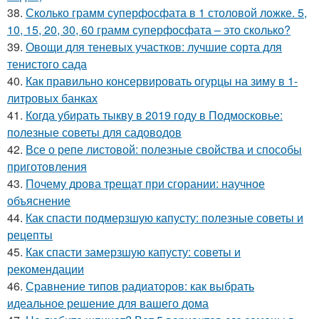
38.
Сколько грамм суперфосфата в 1 столовой ложке. 5,
10, 15, 20, 30, 60 грамм суперфосфата – это сколько?
39.
Овощи для теневых участков: лучшие сорта для
тенистого сада
40.
Как правильно консервировать огурцы на зиму в 1-
литровых банках
41.
Когда убирать тыкву в 2019 году в Подмосковье:
полезные советы для садоводов
42.
Все о репе листовой: полезные свойства и способы
приготовления
43.
Почему дрова трещат при сгорании: научное
объяснение
44.
Как спасти подмерзшую капусту: полезные советы и
рецепты
45.
Как спасти замерзшую капусту: советы и
рекомендации
46.
Сравнение типов радиаторов: как выбрать
идеальное решение для вашего дома