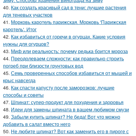
зиму. Способы хранения винограда на зиму
40.
Как создать красивый сад в тени: лучшие растения
для теневых участков
41.
Морковь каротель парижская. Морковь 'Парижская
каротель'. Итог
42.
Как избавиться от горечи в огурцах. Какие условия
нужны для огурцов?
43.
Миф или реальность: почему редька боится мороза
44.
Преодолеваем сложности: как правильно строить
погреб при близости грунтовых вод
45.
Семь проверенных способов избавиться от мышей и
крыс навсегда
46.
Как спасти капусту после заморозков: лучшие
способы и советы
47.
Шпинат: супер-продукт для похудения и здоровья
48.
Идеи для замены шпината в вашем любимом смузи
49.
Забыли купить шпинат? Не беда! Вот что можно
добавить в салат вместо него
50.
Не любите шпинат? Вот как заменить его в пироге с