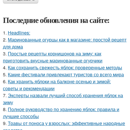
Последние обновления на сайте:
1.
Headlines:
2.
Маринованные огурцы как в магазине: простой рецепт
для дома
3.
Простые рецепты корнишонов на зиму: как
приготовить вкусные маринованные огурчики
4.
Как сохранить свежесть яблок: проверенные методы
5.
Какие фестивали привлекают туристов со всего мира
6.
Как хранить яблоки на балконе осенью и зимой:
советы и рекомендации
7.
Эксперты назвали лучший способ хранения яблок на
зиму
8.
Полное руководство по хранению яблок: правила и
лучшие способы
9.
Травы от поноса у взрослых: эффективные народные