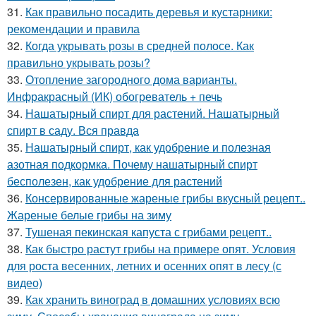
31.
Как правильно посадить деревья и кустарники:
рекомендации и правила
32.
Когда укрывать розы в средней полосе. Как
правильно укрывать розы?
33.
Отопление загородного дома варианты.
Инфракрасный (ИК) обогреватель + печь
34.
Нашатырный спирт для растений. Нашатырный
спирт в саду. Вся правда
35.
Нашатырный спирт, как удобрение и полезная
азотная подкормка. Почему нашатырный спирт
бесполезен, как удобрение для растений
36.
Консервированные жареные грибы вкусный рецепт..
Жареные белые грибы на зиму
37.
Тушеная пекинская капуста с грибами рецепт..
38.
Как быстро растут грибы на примере опят. Условия
для роста весенних, летних и осенних опят в лесу (с
видео)
39.
Как хранить виноград в домашних условиях всю