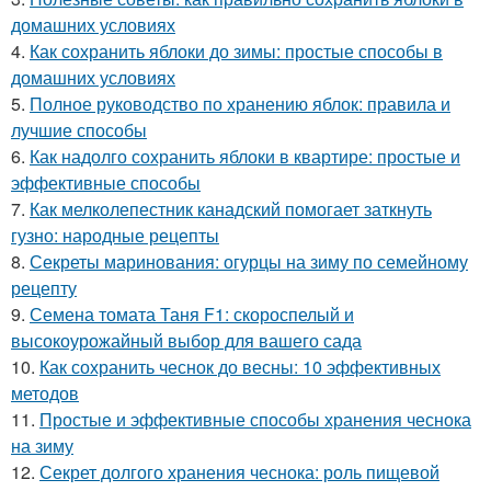
домашних условиях
4.
Как сохранить яблоки до зимы: простые способы в
домашних условиях
5.
Полное руководство по хранению яблок: правила и
лучшие способы
6.
Как надолго сохранить яблоки в квартире: простые и
эффективные способы
7.
Как мелколепестник канадский помогает заткнуть
гузно: народные рецепты
8.
Секреты маринования: огурцы на зиму по семейному
рецепту
9.
Семена томата Таня F1: скороспелый и
высокоурожайный выбор для вашего сада
10.
Как сохранить чеснок до весны: 10 эффективных
методов
11.
Простые и эффективные способы хранения чеснока
на зиму
12.
Секрет долгого хранения чеснока: роль пищевой