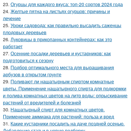
23.
Огурцы для каждого вкуса: топ-20 сортов 2024 года
24.
Желтые пятна на листьях огурцов: причины и
лечение
25.
Уроки садовода: как правильно высадить саженцы
плодовых деревьев
26.
Луковицы в прикопанных контейнерах: как это
работает
27.
Осенние посадки деревьев и кустарников: как
подготовиться к сезону
28.
Подбор оптимального места для выращивания
арбузов в открытом грунте
29.
Поливают ли нашатырным спиртом комнатные
цветы. Применение нашатырного спирта для подкормки
и полива комнатных цветов на литр воды: опрыскивание
растений от вредителей и болезней
30.
Нашатырный спирт для комнатных цветов.
Применение аммиака для растений: польза и вред
31.
Какие кустарники посадить на даче поздней осенью.
Добавление статьи в новую подборку