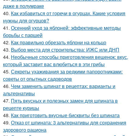
даже в полумраке
40.
Как избавиться от горечи в огурцах. Какие условия
нужны для огурцов?
41.
Осенний уход за яблоней: эффективные методы
борьбы с паршей
42.
Как правильно обрезать яблони на кольцо
43.
Выбор места для строительства: ИЖС или ДНП
44.
Необычные способы приготовления вешенок: вкус,
который заставит вас влюбиться в эти грибы
45.
Секреты ухаживания за редкими папоротниками:
советы от опытных садоводов
46.
Чем заменить шпинат в рецептах: варианты и
альтернативы
47.
Пять вкусных и полезных замен для шпината в
рецепте курицы
48.
Как приготовить вкусные бисквиты без шпината
49.
Отказ от шпината: 3 альтернативы для сохранения
здорового рациона