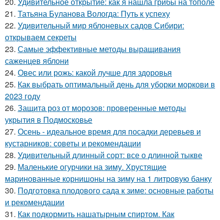
20.
Удивительное открытие: как я нашла грибы на тополе
21.
Татьяна Буланова Вологда: Путь к успеху
22.
Удивительный мир яблоневых садов Сибири:
открываем секреты
23.
Самые эффективные методы выращивания
саженцев яблони
24.
Овес или рожь: какой лучше для здоровья
25.
Как выбрать оптимальный день для уборки моркови в
2023 году
26.
Защита роз от морозов: проверенные методы
укрытия в Подмосковье
27.
Осень - идеальное время для посадки деревьев и
кустарников: советы и рекомендации
28.
Удивительный длинный сорт: все о длинной тыкве
29.
Маленькие огурчики на зиму. Хрустящие
маринованные корнишоны на зиму на 1 литровую банку
30.
Подготовка плодового сада к зиме: основные работы
и рекомендации
31.
Как подкормить нашатырным спиртом. Как