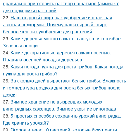
правильно приготовить раствор нашатыря (аммиака)
для подкормки растений
32.
Нашатырный спирт, как удобрение и полезная
азотная подкормка. Почему нашатырный спирт
бесполезен, как удобрение для растений
33.
Какие деревья можно сажать в августе и сентябре.
Зелень и овощи
34.
Какие декоративные деревья сажают осенью.
Правила осенней посадки деревьев
35.
Какая погода нужна для роста грибов. Какая погода
нужна для роста грибов?
36.
За сколько дней вырастают белые грибы. Влажность
и температура воздуха для роста белых грибов после
дождя
37.
Зимнее хранение не вызревших молодых
виноградных саженцев. Зимнее укрытие винограда
38.
5 простых способов сохранить урожай винограда..
Где хранить урожай?
39.
Огород в тени: 10 растений, которые будут расти