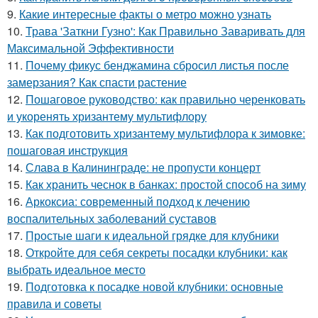
9.
Какие интересные факты о метро можно узнать
10.
Трава 'Заткни Гузно': Как Правильно Заваривать для
Максимальной Эффективности
11.
Почему фикус бенджамина сбросил листья после
замерзания? Как спасти растение
12.
Пошаговое руководство: как правильно черенковать
и укоренять хризантему мультифлору
13.
Как подготовить хризантему мультифлора к зимовке:
пошаговая инструкция
14.
Слава в Калининграде: не пропусти концерт
15.
Как хранить чеснок в банках: простой способ на зиму
16.
Аркоксиа: современный подход к лечению
воспалительных заболеваний суставов
17.
Простые шаги к идеальной грядке для клубники
18.
Откройте для себя секреты посадки клубники: как
выбрать идеальное место
19.
Подготовка к посадке новой клубники: основные
правила и советы