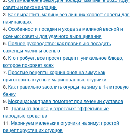
советы и рекомендации
3.
Как вырастить малину без лишних хлопот: советы для
начинающих
4.
Особенности посадки и ухода за малиной весной и
осенью: советы для удачного выращивания
5.
Полное руководство: как правильно посадить
саженцы малины осенью
6.
Кто пробует, все просят рецепт: уникальное блюдо,
которое покоряет всех
7.
Простые рецепты корнишонов на зиму: как
приготовить вкусные маринованные огурчики
8.
Как правильно засолить огурцы на зиму в 1-литровую
банку
9.
Мокрица: как трава помогает при лечении суставов
10.
Травы от поноса у взрослых: эффективные
народные средства
11.
Маринуем маленькие огурчики на зиму: простой
рецепт хрустящих огурцов