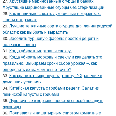
27.
Хрустящие маринованные огурцы в банках.
Хрустящие маринованные огурцы без стерилизации
28.
Как правильно сажать луковичные в корзинках.
Цветы в корзинах
29.
Лучшие тепличные сорта огурцов для ленинградской
области: как выбрать и вырастить
30.
Засолить туршевую фасоль: простой рецепт и
полезные советы
31.
Когда убирать морковь и свеклу.
32.
Когда убирать морковь и свеклу и как делать это
правильно. Выбираем сроки сбора урожая –, как
определить их максимально точно?
33.
Как хранить очищенную картошку. 2 Хранение в
домашних условиях
34.
Китайская капуста с грибами рецепт. Салат из
пекинской капусты с грибами
35.
Луковичные в корзине: простой способ посадить
луковицы
36.
Поливают ли нашатырным спиртом комнатные