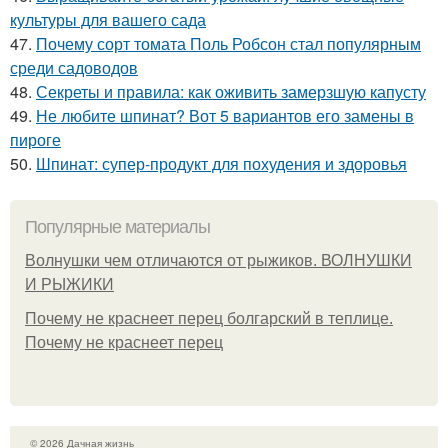
культуры для вашего сада
47.
Почему сорт томата Поль Робсон стал популярным
среди садоводов
48.
Секреты и правила: как оживить замерзшую капусту
49.
Не любите шпинат? Вот 5 вариантов его замены в
пироге
50.
Шпинат: супер-продукт для похудения и здоровья
Популярные материалы
Волнушки чем отличаются от рыжиков. ВОЛНУШКИ
И РЫЖИКИ
Почему не краснеет перец болгарский в теплице.
Почему не краснеет перец
© 2026 Дачная жизнь