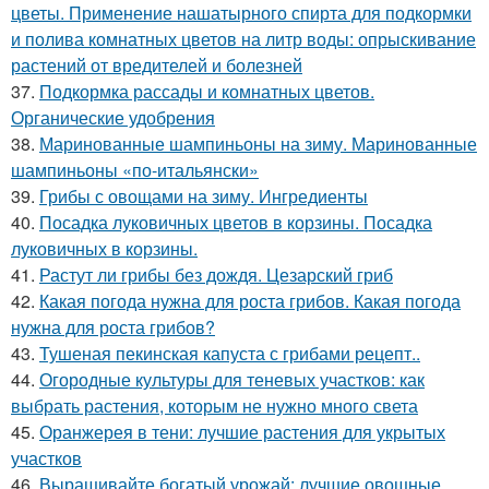
цветы. Применение нашатырного спирта для подкормки
и полива комнатных цветов на литр воды: опрыскивание
растений от вредителей и болезней
37.
Подкормка рассады и комнатных цветов.
Органические удобрения
38.
Маринованные шампиньоны на зиму. Маринованные
шампиньоны «по-итальянски»
39.
Грибы с овощами на зиму. Ингредиенты
40.
Посадка луковичных цветов в корзины. Посадка
луковичных в корзины.
41.
Растут ли грибы без дождя. Цезарский гриб
42.
Какая погода нужна для роста грибов. Какая погода
нужна для роста грибов?
43.
Тушеная пекинская капуста с грибами рецепт..
44.
Огородные культуры для теневых участков: как
выбрать растения, которым не нужно много света
45.
Оранжерея в тени: лучшие растения для укрытых
участков
46.
Выращивайте богатый урожай: лучшие овощные