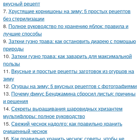
вкусный рецепт
7.
Хрустящие корнишоны на зиму: 5 простых рецептов
без стерилизации
8.
Полное руководство по хранению яблок: правила и
лучшие способы
9.
Заткни гузно трава: как остановить диарею с помощью
природы
10.
Заткни гузно трава: как заварить для максимальной
пользы
11.
Вкусные и простые рецепты заготовок из огурцов на
зиму
12.
Огурцы на зиму: 5 вкусных рецептов с фотографиями
13.
Почему фикус Бенджамина сбросил листья: причины
и решения
14.
Секреты выращивания шаровидных хризантем
мультифлоры: полное руководство
15.
Свежий чеснок надолго: как правильно хранить
очищенный чеснок
16.
Как правильно хранить чеснок: советы, чтобы не