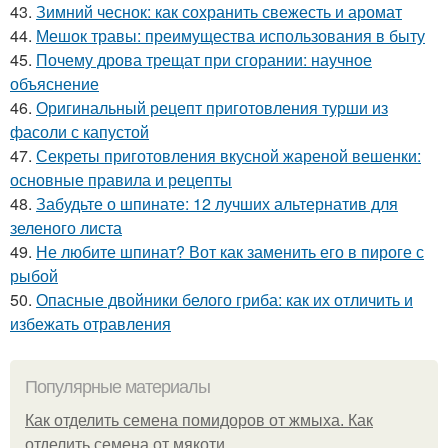
43.
Зимний чеснок: как сохранить свежесть и аромат
44.
Мешок травы: преимущества использования в быту
45.
Почему дрова трещат при сгорании: научное
объяснение
46.
Оригинальный рецепт приготовления турши из
фасоли с капустой
47.
Секреты приготовления вкусной жареной вешенки:
основные правила и рецепты
48.
Забудьте о шпинате: 12 лучших альтернатив для
зеленого листа
49.
Не любите шпинат? Вот как заменить его в пироге с
рыбой
50.
Опасные двойники белого гриба: как их отличить и
избежать отравления
Популярные материалы
Как отделить семена помидоров от жмыха. Как
отделить семена от мякоти