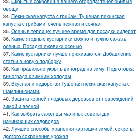
33.
Скрытые сокровища вашего огорода: тенелюбивые
овощи
34.
Пекинская капуста с грибам. Тушеная пекинская
капуста с грибами, очень нежная и сочная
35.
Осень в теплице: лучшее время для посадки сидерат
36.
Какие ягодные кустарники можно и нужно сажать
осенью. Посадка ежевики осенью
37.
Какие кустарники лучше приживаются. Добавление
статьи в новую подборку
38.
Как правильно укрыть виноград на зиму. Подготовка
винограда к зимним холодам
39.
Вкусная и недорогая Тушеная пекинская капуста с
шампиньонами.
40.
Защита корней плодовых деревьев от повреждений
зимой и весной
41.
Как выбрать саженцы малины: советы для
начинающих садоводов
42.
Лучшие способы хранения картошки зимой: секреты
долгого сохранения урожая