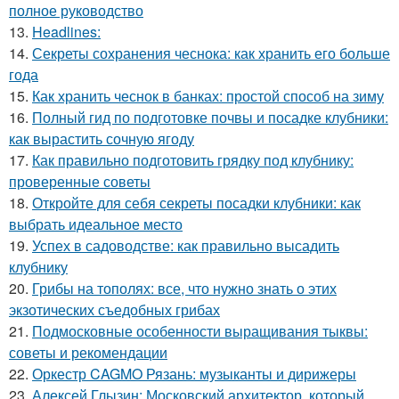
полное руководство
13.
Headlines:
14.
Секреты сохранения чеснока: как хранить его больше
года
15.
Как хранить чеснок в банках: простой способ на зиму
16.
Полный гид по подготовке почвы и посадке клубники:
как вырастить сочную ягоду
17.
Как правильно подготовить грядку под клубнику:
проверенные советы
18.
Откройте для себя секреты посадки клубники: как
выбрать идеальное место
19.
Успех в садоводстве: как правильно высадить
клубнику
20.
Грибы на тополях: все, что нужно знать о этих
экзотических съедобных грибах
21.
Подмосковные особенности выращивания тыквы:
советы и рекомендации
22.
Оркестр CAGMO Рязань: музыканты и дирижеры
23.
Алексей Глызин: Московский архитектор, который