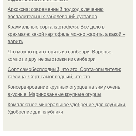
Аркоксиа: современный подход к лечению
воспалительных заболеваний суставов
Крахмальные сорта картофеля. Все дело в
крахмале: какой картофель можно жарить, а какой –
варить
Что можно приготовить из санберри. Варенье,
компот и другие заготовки из санберри
Сорт самобесплодный, что это. Сорта-опылители:
таблица. Сорт самоплодный, что это
Консервирование крупных огурцов на зиму очень
вкусные. Маринованные крупные огурцы
Комплексное минеральное удобрение для клубники.
Удобрение для клубники