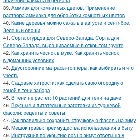
Значение климата и региона
39.
Аммиак для комнатных цветов. Применение
раствора аммиака для обработки комнатных цветов
40.
Какие деревья можно сажать в августе и сентябре.
Зелень и овощи
41.
Сорта огурцов для Северо-Запада. Сорта для
Северо-Запада, выращиваемые в открытом грунте
42.
Как хранить чеснок в муке. Как хранить чеснок
в домашних условиях
43.
Двусторонние матрасы-топперы: как выбирать и что
учесть
44.
Садовые хитрости: как сделать свою огородную
зоной в тени забора
45.
В тени не растет: 10 растений для тени на даче
46.
Вкусные и питательные заготовки из туршевой
фасоли: рецепты и советы
47.
Как правильно сохранить стручковую фасоль на зиму
48.
Мешок травы: преимущества использования в быту
49.
Инструкция по укрытию роз на зиму: ответы на 8