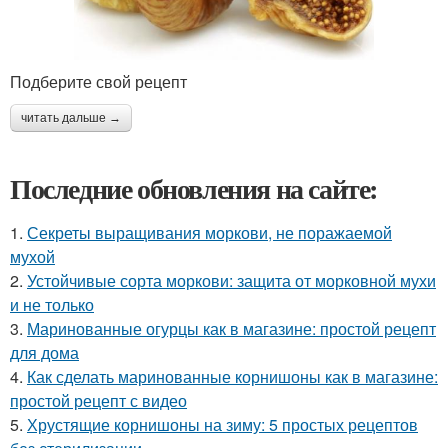
Подберите свой рецепт
читать дальше →
Последние обновления на сайте:
1.
Секреты выращивания моркови, не поражаемой
мухой
2.
Устойчивые сорта моркови: защита от морковной мухи
и не только
3.
Маринованные огурцы как в магазине: простой рецепт
для дома
4.
Как сделать маринованные корнишоны как в магазине:
простой рецепт с видео
5.
Хрустящие корнишоны на зиму: 5 простых рецептов