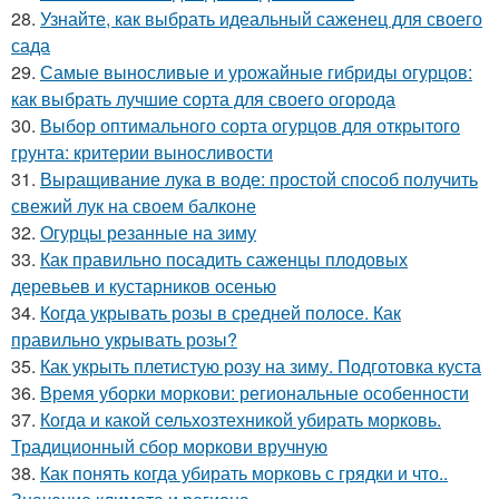
28.
Узнайте, как выбрать идеальный саженец для своего
сада
29.
Самые выносливые и урожайные гибриды огурцов:
как выбрать лучшие сорта для своего огорода
30.
Выбор оптимального сорта огурцов для открытого
грунта: критерии выносливости
31.
Выращивание лука в воде: простой способ получить
свежий лук на своем балконе
32.
Огурцы резанные на зиму
33.
Как правильно посадить саженцы плодовых
деревьев и кустарников осенью
34.
Когда укрывать розы в средней полосе. Как
правильно укрывать розы?
35.
Как укрыть плетистую розу на зиму. Подготовка куста
36.
Время уборки моркови: региональные особенности
37.
Когда и какой сельхозтехникой убирать морковь.
Традиционный сбор моркови вручную
38.
Как понять когда убирать морковь с грядки и что..