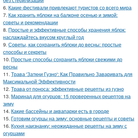
без стерилизации
6.
Какие фестивали привлекают туристов со всего мира
7.
Как хранить яблоки на балконе осенью и зимой:
советы и рекомендации
8.
Простые и эффективные способы хранения яблок:
наслаждайтесь вкусом круглый год
9.
Советы, как сохранить яблоки до весны: простые
способы и секреты
10.
Простые способы сохранить яблоки свежими до
весны
11.
Трава 'Заткни Гузно': Как Правильно Заваривать для
Максимальной Эффективности
12.
Трава от поноса: эффективные рецепты из гузно
13.
Маринад для огурцов: 15 проверенных рецептов на
зиму
14.
Какие бассейны и аквапарки есть в городе
15.
Готовим огурцы на зиму: основные рецепты и советы
16.
Кухня наизнанку: неожиданные рецепты на зиму с
огурцами