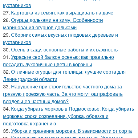
кустарников
27.
Картошка из семян: как выращивать на даче
28.
Огурцы дольками на зиму. Особенности
маринования огурцов дольками
29.
Сборник самых вкусных плодовых деревьев и
кустарников
30.
Осень в саду: основные работы и их важность
31.
Украсьте свой балкон осенью: как правильно
посадить луковичные цветы в корзины
32.
Отличные огурцы для теплицы: лучшие сорта для
Ленинградской области
33.
Нарушение при строительстве частного дома за
грязную проезжую часть. За что могут оштрафовать
владельцев частных домов?
34.
Когда убирать морковь в Подмосковье. Когда убирать
морковь: сроки созревания, уборка, обрезка и
подготовка к хранению
35.
Уборка и хранение моркови. В зависимости от сорта