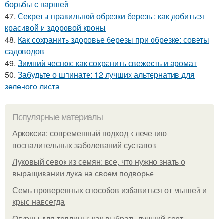
борьбы с паршей
47.
Секреты правильной обрезки березы: как добиться
красивой и здоровой кроны
48.
Как сохранить здоровье березы при обрезке: советы
садоводов
49.
Зимний чеснок: как сохранить свежесть и аромат
50.
Забудьте о шпинате: 12 лучших альтернатив для
зеленого листа
Популярные материалы
Аркоксиа: современный подход к лечению
воспалительных заболеваний суставов
Луковый севок из семян: все, что нужно знать о
выращивании лука на своем подворье
Семь проверенных способов избавиться от мышей и
крыс навсегда
Огурцы для теплицы: как выбрать лучший сорт