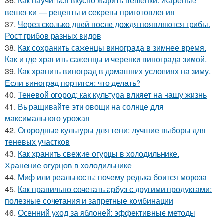
36.
Как научиться вкусно жарить вешенки. Жареные
вешенки — рецепты и секреты приготовления
37.
Через сколько дней после дождя появляются грибы.
Рост грибов разных видов
38.
Как сохранить саженцы винограда в зимнее время.
Как и где хранить саженцы и черенки винограда зимой.
39.
Как хранить виноград в домашних условиях на зиму.
Если виноград портится: что делать?
40.
Теневой огород: как культура влияет на нашу жизнь
41.
Выращивайте эти овощи на солнце для
максимального урожая
42.
Огородные культуры для тени: лучшие выборы для
теневых участков
43.
Как хранить свежие огурцы в холодильнике.
Хранение огурцов в холодильнике
44.
Миф или реальность: почему редька боится мороза
45.
Как правильно сочетать арбуз с другими продуктами:
полезные сочетания и запретные комбинации
46.
Осенний уход за яблоней: эффективные методы