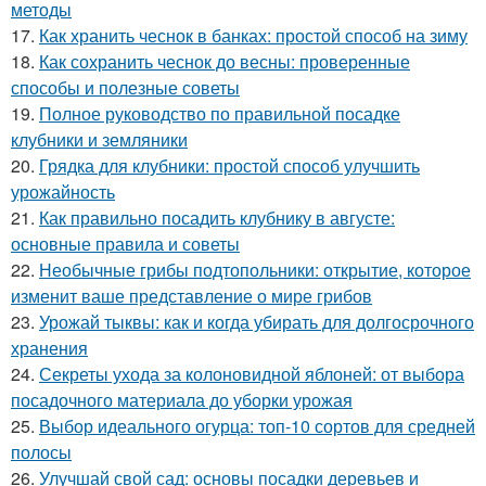
методы
17.
Как хранить чеснок в банках: простой способ на зиму
18.
Как сохранить чеснок до весны: проверенные
способы и полезные советы
19.
Полное руководство по правильной посадке
клубники и земляники
20.
Грядка для клубники: простой способ улучшить
урожайность
21.
Как правильно посадить клубнику в августе:
основные правила и советы
22.
Необычные грибы подтопольники: открытие, которое
изменит ваше представление о мире грибов
23.
Урожай тыквы: как и когда убирать для долгосрочного
хранения
24.
Секреты ухода за колоновидной яблоней: от выбора
посадочного материала до уборки урожая
25.
Выбор идеального огурца: топ-10 сортов для средней
полосы
26.
Улучшай свой сад: основы посадки деревьев и