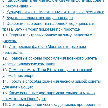
6.
Как сохранить летние яблоки свежими до зимы: советы
и рекомендации
7.
Культурная жизнь Москвы: музеи, театры и фестивали
8.
Бумага и солома: неожиданная пара
9.
Эффективные рецепты народной медицины: как
трава 'Заткни гузно' помогает при простуде
10.
Огурцы в литровых банках на зиму: рецепты с
уксусом
11.
Интересные факты о Москве, которые вам
неизвестны
12.
Правовые основы оформления военного билета
через юридические компании
13.
Семена томата Таня F1: как получить высокий
урожай помидоров
14.
Простые способы хранения чеснока зимой: советы
для начинающих
15.
Какие основные достопримечательности можно
посмотреть в Оренбурге
16.
Секреты хранения чеснока до весны: проверенные