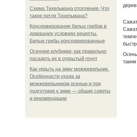
дерев
Схема Тихельмана отопления. Что
такое петля Тихельмана?
Сажат
Консервирование белых грибов в
Сажат
домашних условиях рецепты.
темпе
Белые грибы консервированные
быстр
Осенние клубники: как правильно
Осень
посадить их в открытый грунт
таким
Как укрыть на зиму можжевельник.
Особенности ухода за
можжевельником осенью и при
подготовке к зиме — общие советы
и рекомендации