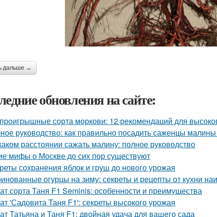
ь дальше →
ледние обновления на сайте:
проигрышные сорта моркови: 12 рекомендаций для высоко
ное руководство: как правильно посадить саженцы малины
каком расстоянии сажать малину: полное руководство
ие мифы о Москве до сих пор существуют
реты сохранения яблок и груш до нового урожая
инованные огурцы на зиму: секреты и рецепты от кухни на
ат сорта Таня F1 Seminis: особенности и преимущества
ат 'Садовита Таня F1': секреты высокого урожая
ат Татьяна и Таня F1: двойная удача для вашего сада