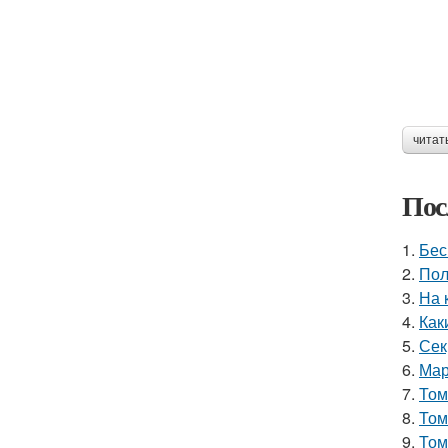
читат
Пос
1.
Бес
2.
Пол
3.
На 
4.
Как
5.
Сек
6.
Мар
7.
Том
8.
Том
9.
Том