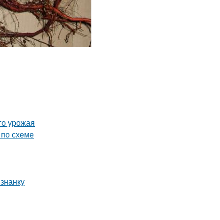
го урожая
 по схеме
изнанку