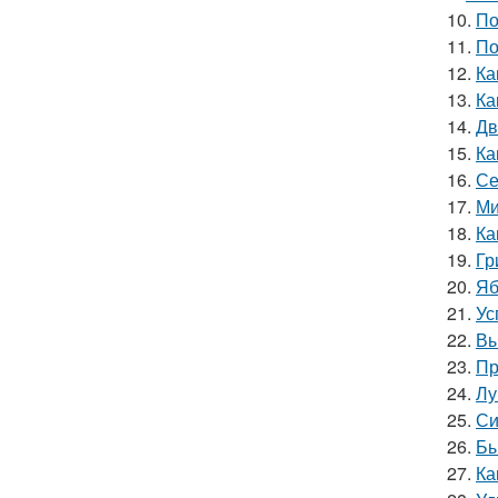
10.
По
11.
По
12.
Ка
13.
Ка
14.
Дв
15.
Ка
16.
Се
17.
Ми
18.
Ка
19.
Гр
20.
Яб
21.
Ус
22.
Вы
23.
Пр
24.
Лу
25.
Си
26.
Бы
27.
Ка