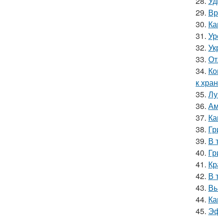
28.
Уд
29.
Вр
30.
Ка
31.
Ур
32.
Ук
33.
От
34.
Ко
к хра
35.
Лу
36.
Ам
37.
Ка
38.
Гр
39.
В 
40.
Гр
41.
Кр
42.
В 
43.
Вы
44.
Ка
45.
Эф