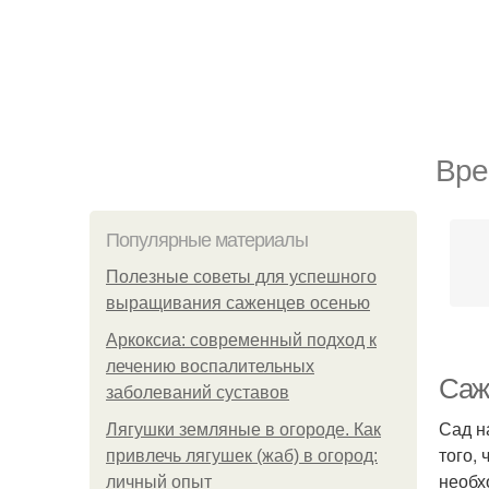
Вре
Популярные материалы
Полезные советы для успешного
выращивания саженцев осенью
Аркоксиа: современный подход к
лечению воспалительных
Саж
заболеваний суставов
Сад н
Лягушки земляные в огороде. Как
того,
привлечь лягушек (жаб) в огород:
необх
личный опыт