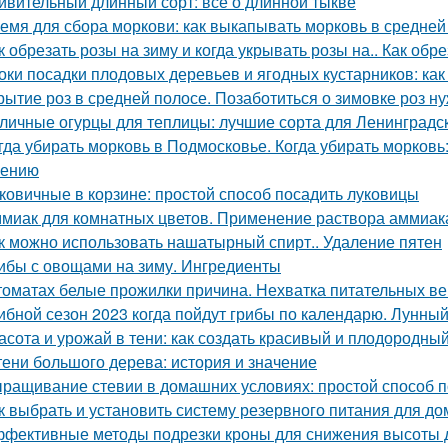
ивительный длинный сорт: все о длинной тыкве
емя для сбора моркови: как выкапывать морковь в средней
к обрезать розы на зиму и когда укрывать розы на.. Как обр
оки посадки плодовых деревьев и ягодных кустарников: как
рытие роз в средней полосе. Позаботиться о зимовке роз н
личные огурцы для теплицы: лучшие сорта для Ленинградс
гда убирать морковь в Подмосковье. Когда убирать морковь:
нению
ковичные в корзине: простой способ посадить луковицы
миак для комнатных цветов. Применение раствора аммиака
к можно использовать нашатырный спирт.. Удаление пятен
ибы с овощами на зиму. Ингредиенты
томатах белые прожилки причина. Нехватка питательных в
ибной сезон 2023 когда пойдут грибы по календарю. Лунный
асота и урожай в тени: как создать красивый и плодородны
тени большого дерева: история и значение
ращивание стевии в домашних условиях: простой способ п
к выбрать и установить систему резервного питания для до
фективные методы подрезки кроны для снижения высоты 