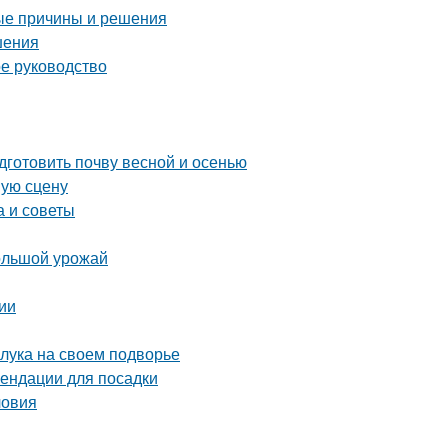
ые причины и решения
шения
ое руководство
дготовить почву весной и осенью
шую сцену
а и советы
большой урожай
ии
 лука на своем подворье
ендации для посадки
ловия