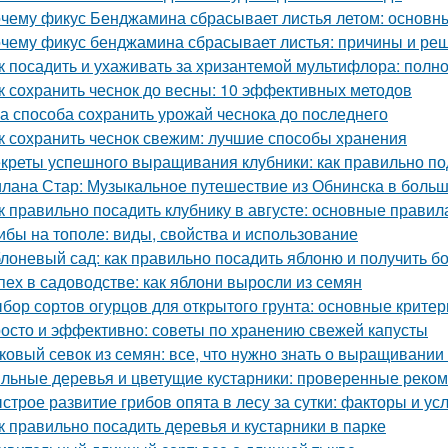
чему фикус Бенджамина сбрасывает листья летом: основн
чему фикус бенджамина сбрасывает листья: причины и ре
к посадить и ухаживать за хризантемой мультифлора: полн
к сохранить чеснок до весны: 10 эффективных методов
а способа сохранить урожай чеснока до последнего
к сохранить чеснок свежим: лучшие способы хранения
креты успешного выращивания клубники: как правильно по
лана Стар: Музыкальное путешествие из Обнинска в боль
к правильно посадить клубнику в августе: основные правил
ибы на тополе: виды, свойства и использование
лоневый сад: как правильно посадить яблоню и получить 
пех в садоводстве: как яблони выросли из семян
бор сортов огурцов для открытого грунта: основные критер
осто и эффективно: советы по хранению свежей капусты
ковый севок из семян: все, что нужно знать о выращивании
льные деревья и цветущие кустарники: проверенные реком
строе развитие грибов опята в лесу за сутки: факторы и ус
к правильно посадить деревья и кустарники в парке