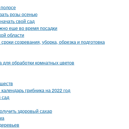
 полосе
езать розы осенью
 начать свой сад
ужно еще во время посадки
кой области
 сроки созревания, уборка, обрезка и подготовка
 для обработки комнатных цветов
еществ
 календарь грибника на 2022 год
й сад
олучить здоровый сахар
ма
деревьев