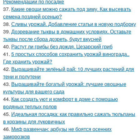
Рекомендации по посадке
37.
Какие овощи можно сажать под зиму. Как высевать
семена поздней осенью?
38.
Сливы урожай. Добавление статьи в новую подборку
39.
Дозревание тыквы в домашних условиях. Оставьте
тыквы после сбора дозреть, будут вкусней
40.
Растут ли грибы без дождя. Цезарский гриб
41.
5 простых способов сохранить урожай винограда..
Где хранить урожай?
42.
Выращивайте зелёный рай: 10 лучших растений для
тени и полутени
43.
Выращивайте богатый урожай: лучшие овощные
культуры для вашего сада
44.
Как создать уют и комфорт в доме с помощью
водяных теплых полов
45.
Идеальная посадка: как правильно сажать тюльпаны
в корзины для луковичных
46.
Миф развенчан: арбузы не боятся осенних
заморозков