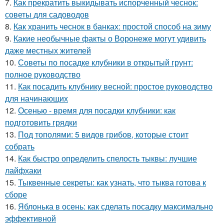
7.
Как прекратить выкидывать испорченный чеснок:
советы для садоводов
8.
Как хранить чеснок в банках: простой способ на зиму
9.
Какие необычные факты о Воронеже могут удивить
даже местных жителей
10.
Советы по посадке клубники в открытый грунт:
полное руководство
11.
Как посадить клубнику весной: простое руководство
для начинающих
12.
Осенью - время для посадки клубники: как
подготовить грядки
13.
Под тополями: 5 видов грибов, которые стоит
собрать
14.
Как быстро определить спелость тыквы: лучшие
лайфхаки
15.
Тыквенные секреты: как узнать, что тыква готова к
сборе
16.
Яблонька в осень: как сделать посадку максимально
эффективной