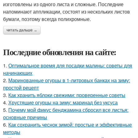
изготовлены из одного листа и сложные. Последние
напоминают аппликации, состоят из нескольких листов
бумаги, поэтому всегда полихромные.
читать дальше →
Последние обновления на сайте:
1.
Оптимальное время для посадки малины: советы для
начинающих
2.
Маринованные огурцы в 1-литровых банках на зиму:
простой рецепт
3.
Как хранить яблоки свежими: проверенные советы
4.
Хрустящие огурцы на зиму: маринад без уксуса
5.
Почему мой фикус бенджамина сбросил все листья:
основные причины
6.
Как сохранить чеснок зимой: простые и эффективные
методы