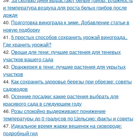
39.
За сколько дней вырастают белые грибы. Влажность
и температура воздуха для роста белых грибов после
дождя
40.
Подготовка винограда к зиме. Добавление статьи в
новую подборку
41.
5 простых способов сохранить урожай винограда..
Где хранить урожай?
42.
Овощи для тени: лучшие растения для теневых
участков вашего сада
43.
Оранжерея в тени: лучшие растения для укрытых
участков
44.
Как сохранить здоровье березы при обрезке: советы
садоводов
45.
Осенние посадки: какие растения выбрать для
красивого сада в следующем году
46.
Розы спокойно выдерживают понижение
температуры до 0 градусов по Цельсию: факты и советы
47.
Идеальное время жарки вешенок на сковороде:
подробный гид