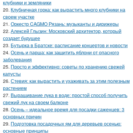
клубники и земляники
20.
Клубничная горка: как вырастить много клубники на
своем участке
21.
Оркестр CAGMO Рязань: музыканты и дирижеры
22.
Алексей Глызин: Московский архитектор, который
создает будущее
23.
Бутырка в Братске: расписание концертов и новости
24.
Осень и парша: как защитить яблони от опасного
заболевания
25.
Просто и эффективно: советы по хранению свежей
капусты
26.
Стевия: как вырастить и ухаживать за этим полезным
растением
27.
Выращивание лука в воде: простой способ получить
свежий лук на своем балконе
28.
Осень – идеальное время для посадки саженцев: 3
основных причин
29.
Подготовка посадочных ям для деревьев осенью:
основные принципы