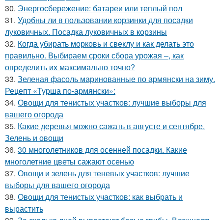
30.
Энергосбережение: батареи или теплый пол
31.
Удобны ли в пользовании корзинки для посадки
луковичных. Посадка луковичных в корзины
32.
Когда убирать морковь и свеклу и как делать это
правильно. Выбираем сроки сбора урожая –, как
определить их максимально точно?
33.
Зеленая фасоль маринованные по армянски на зиму.
Рецепт «Турша по-армянски»:
34.
Овощи для тенистых участков: лучшие выборы для
вашего огорода
35.
Какие деревья можно сажать в августе и сентябре.
Зелень и овощи
36.
30 многолетников для осенней посадки. Какие
многолетние цветы сажают осенью
37.
Овощи и зелень для теневых участков: лучшие
выборы для вашего огорода
38.
Овощи для тенистых участков: как выбрать и
вырастить