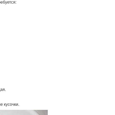
ебуется:
ая.
е кусочки.