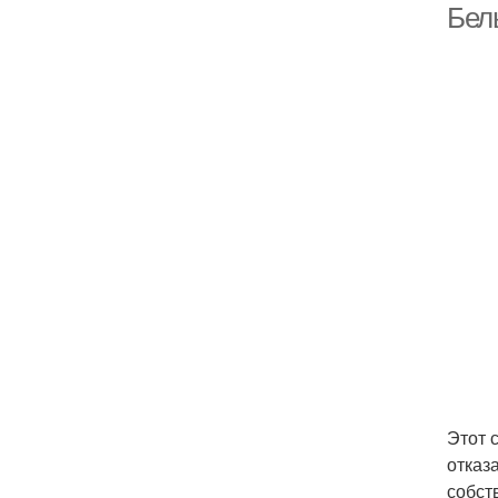
Бел
Этот 
отказ
собст