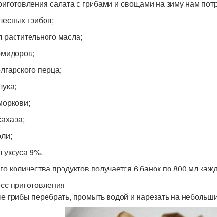
риготовления салата с грибами и овощами на зиму нам потр
 лесных грибов;
л растительного масла;
помидоров;
олгарского перца;
 лука;
 моркови;
сахара;
оли;
л уксуса 9%.
ого количества продуктов получается 6 банок по 800 мл кажд
сс приготовления
е грибы перебрать, промыть водой и нарезать на небольши