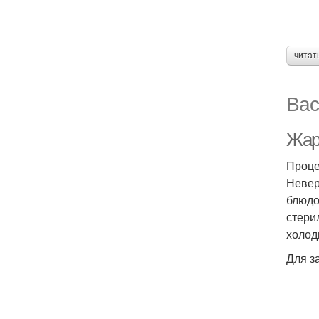
читат
Вас
Жар
Проце
Невер
блюдо
стери
холод
Для з