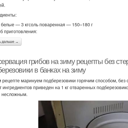
ей.
диенты:
 белые — 3 кгсоль поваренная — 150–180 г
б приготовления:
ь дальше →
сервация грибов на зиму рецепты без ст
березовики в банках на зиму
м рецепте маринуем подберезовики горячим способом, без 
т ингредиентов приведен на 1 кг отваренных подберезовиков
 несложным.