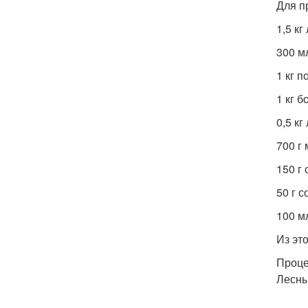
Для п
1,5 кг
300 м
1 кг 
1 кг б
0,5 кг
700 г
150 г 
50 г с
100 м
Из эт
Проце
Лесны