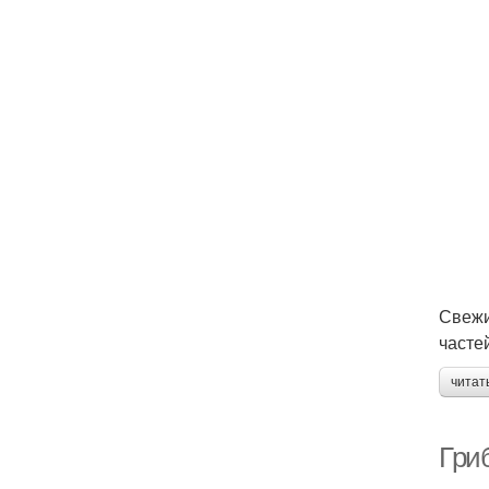
Свежи
часте
читат
Гри