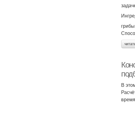
задач
Ингре
грибы
Спосо
читат
Кон
под
В это
Расчё
время