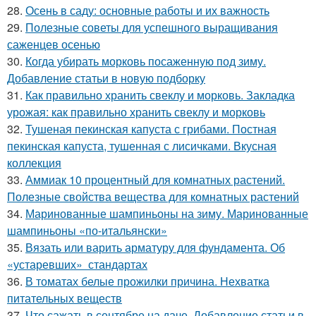
28.
Осень в саду: основные работы и их важность
29.
Полезные советы для успешного выращивания
саженцев осенью
30.
Когда убирать морковь посаженную под зиму.
Добавление статьи в новую подборку
31.
Как правильно хранить свеклу и морковь. Закладка
урожая: как правильно хранить свеклу и морковь
32.
Тушеная пекинская капуста с грибами. Постная
пекинская капуста, тушенная с лисичками. Вкусная
коллекция
33.
Аммиак 10 процентный для комнатных растений.
Полезные свойства вещества для комнатных растений
34.
Маринованные шампиньоны на зиму. Маринованные
шампиньоны «по-итальянски»
35.
Вязать или варить арматуру для фундамента. Об
«устаревших» стандартах
36.
В томатах белые прожилки причина. Нехватка
питательных веществ
37.
Что сажать в сентябре на даче. Добавление статьи в