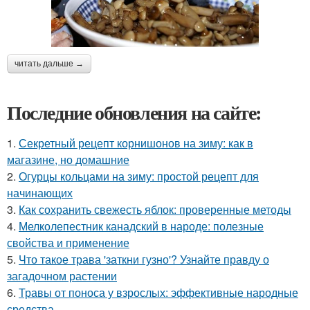
читать дальше →
Последние обновления на сайте:
1.
Секретный рецепт корнишонов на зиму: как в
магазине, но домашние
2.
Огурцы кольцами на зиму: простой рецепт для
начинающих
3.
Как сохранить свежесть яблок: проверенные методы
4.
Мелколепестник канадский в народе: полезные
свойства и применение
5.
Что такое трава 'заткни гузно'? Узнайте правду о
загадочном растении
6.
Травы от поноса у взрослых: эффективные народные
средства