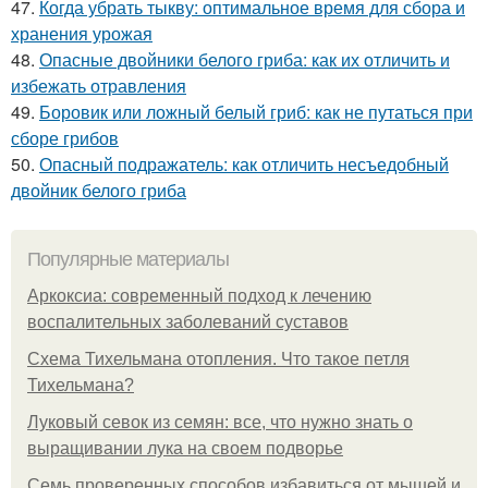
47.
Когда убрать тыкву: оптимальное время для сбора и
хранения урожая
48.
Опасные двойники белого гриба: как их отличить и
избежать отравления
49.
Боровик или ложный белый гриб: как не путаться при
сборе грибов
50.
Опасный подражатель: как отличить несъедобный
двойник белого гриба
Популярные материалы
Аркоксиа: современный подход к лечению
воспалительных заболеваний суставов
Схема Тихельмана отопления. Что такое петля
Тихельмана?
Луковый севок из семян: все, что нужно знать о
выращивании лука на своем подворье
Семь проверенных способов избавиться от мышей и