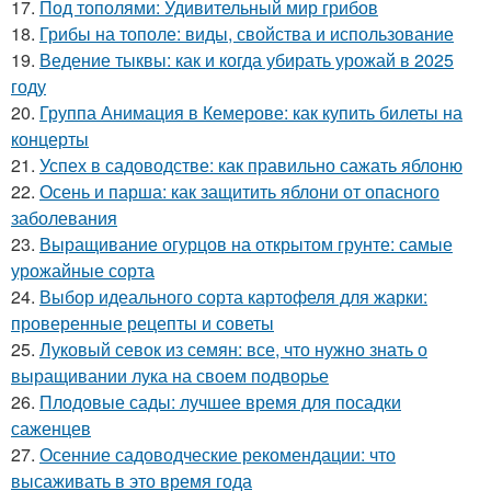
17.
Под тополями: Удивительный мир грибов
18.
Грибы на тополе: виды, свойства и использование
19.
Ведение тыквы: как и когда убирать урожай в 2025
году
20.
Группа Анимация в Кемерове: как купить билеты на
концерты
21.
Успех в садоводстве: как правильно сажать яблоню
22.
Осень и парша: как защитить яблони от опасного
заболевания
23.
Выращивание огурцов на открытом грунте: самые
урожайные сорта
24.
Выбор идеального сорта картофеля для жарки:
проверенные рецепты и советы
25.
Луковый севок из семян: все, что нужно знать о
выращивании лука на своем подворье
26.
Плодовые сады: лучшее время для посадки
саженцев
27.
Осенние садоводческие рекомендации: что
высаживать в это время года