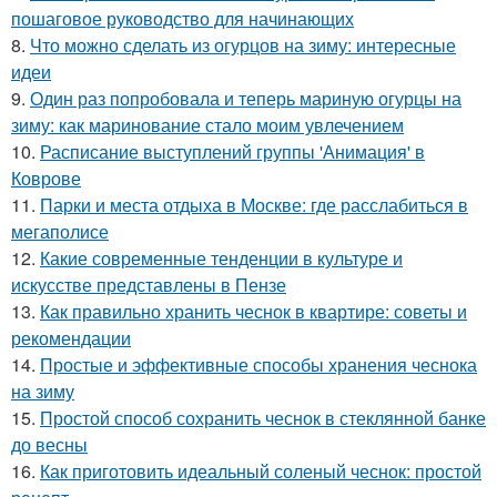
пошаговое руководство для начинающих
8.
Что можно сделать из огурцов на зиму: интересные
идеи
9.
Один раз попробовала и теперь мариную огурцы на
зиму: как маринование стало моим увлечением
10.
Расписание выступлений группы 'Анимация' в
Коврове
11.
Парки и места отдыха в Москве: где расслабиться в
мегаполисе
12.
Какие современные тенденции в культуре и
искусстве представлены в Пензе
13.
Как правильно хранить чеснок в квартире: советы и
рекомендации
14.
Простые и эффективные способы хранения чеснока
на зиму
15.
Простой способ сохранить чеснок в стеклянной банке
до весны
16.
Как приготовить идеальный соленый чеснок: простой