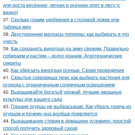
для роста весенних, летних и осенних опят в лесу (с
видео)
37.
Сколько грамм удобрения в столовой ложке или
таблица мер
38.
Двусторонние матрасы-топперы: как выбирать и что
учесть
39.
Как сохранить виноград на зиму свежим. Правильно
собираем и растим – долго храним. Агротехнические
секреты
40.
Как обрезать виноград осенью. Сроки проведения
41.
Скрытые сокровища тени: как выбрать растения для
огорода с ограниченным солнечным освещением
42.
Выращивайте богатый урожай: лучшие овощные
культуры для вашего сада
43.
Горькие огурцы не выбрасываю. Как убрать горечь из
огурцов и почему она вообще появляется
44.
Выращивание стевии в домашних условиях: простой
способ получить здоровый сахар