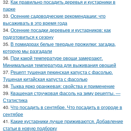
32.
Как правильно посадить деревья и кустарники в
парке
33.
Осенние садоводческие рекомендации: что
высаживать в это время года
34.
Осенние посадки деревьев и кустарников: как
подготовиться к сезону
35.
В помидорах белые твердые прожилки: загадка,
которую мы разгадали
36.
При какой температуре овощи замерзают.
Минимальная температура для выживания овощей
37.
Рецепт тушеная пекинская капуста с фасолью.
Тушеная китайская капуста с фасолью
38.
Тыква ярко оранжевая: свойства и применение
39.
Квашеная стручковая фасоль на зиму рецепты. —
Статистика
40.
Что посадить в сентябре. Что посадить в огороде в
сентябре
41.
Какие кустарники лучше приживаются. Добавление
статьи в новую подборку