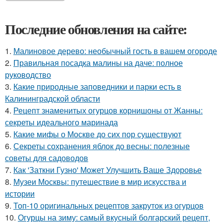
Последние обновления на сайте:
1.
Малиновое дерево: необычный гость в вашем огороде
2.
Правильная посадка малины на даче: полное
руководство
3.
Какие природные заповедники и парки есть в
Калининградской области
4.
Рецепт знаменитых огурцов корнишоны от Жанны:
секреты идеального маринада
5.
Какие мифы о Москве до сих пор существуют
6.
Секреты сохранения яблок до весны: полезные
советы для садоводов
7.
Как 'Заткни Гузно' Может Улучшить Ваше Здоровье
8.
Музеи Москвы: путешествие в мир искусства и
истории
9.
Топ-10 оригинальных рецептов закруток из огурцов
10.
Огурцы на зиму: самый вкусный болгарский рецепт,