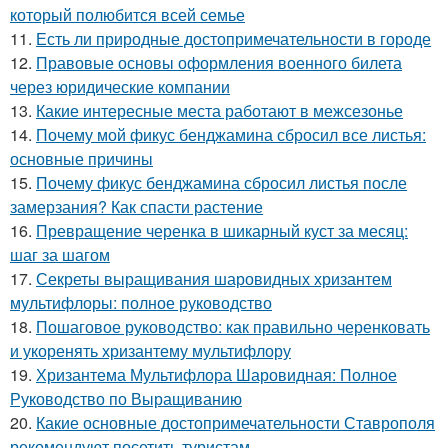
который полюбится всей семье
11.
Есть ли природные достопримечательности в городе
12.
Правовые основы оформления военного билета
через юридические компании
13.
Какие интересные места работают в межсезонье
14.
Почему мой фикус бенджамина сбросил все листья:
основные причины
15.
Почему фикус бенджамина сбросил листья после
замерзания? Как спасти растение
16.
Превращение черенка в шикарный куст за месяц:
шаг за шагом
17.
Секреты выращивания шаровидных хризантем
мультифлоры: полное руководство
18.
Пошаговое руководство: как правильно черенковать
и укоренять хризантему мультифлору
19.
Хризантема Мультифлора Шаровидная: Полное
Руководство по Выращиванию
20.
Какие основные достопримечательности Ставрополя
рекомендуют посетить туристам