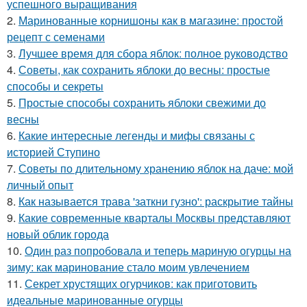
успешного выращивания
2.
Маринованные корнишоны как в магазине: простой
рецепт с семенами
3.
Лучшее время для сбора яблок: полное руководство
4.
Советы, как сохранить яблоки до весны: простые
способы и секреты
5.
Простые способы сохранить яблоки свежими до
весны
6.
Какие интересные легенды и мифы связаны с
историей Ступино
7.
Советы по длительному хранению яблок на даче: мой
личный опыт
8.
Как называется трава 'заткни гузно': раскрытие тайны
9.
Какие современные кварталы Москвы представляют
новый облик города
10.
Один раз попробовала и теперь мариную огурцы на
зиму: как маринование стало моим увлечением
11.
Секрет хрустящих огурчиков: как приготовить
идеальные маринованные огурцы