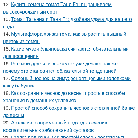
12.
Купить семена томат Таня F1: выращиваем
высокоурожайный сорт
13.
Томат Татьяна и Таня F1: двойная удача для вашего
сада
14.
Мультифлора хризантема: как вырастить пышный
цветок из семян
15.
Какие музеи Ульяновска считаются обязательными
для посещения
16.
Все мои друзья и знакомые уже делают так же:
почему это становится обязательной тенденцией
17.
Соленый чеснок на зиму: рецепт целыми головками
как у бабушки
18.
Как сохранить чеснок до весны: простые способы
хранения в домашних условиях
19.
Простой способ сохранить чеснок в стеклянной банке
до весны
20.
Аркоксиа: современный подход к лечению
воспалительных заболеваний суставов
21.
Грядка под клубнику: простой способ подготовить