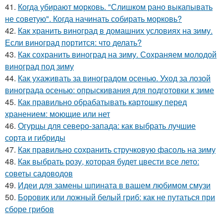
41.
Когда убирают морковь. "Слишком рано выкапывать
не советую". Когда начинать собирать морковь?
42.
Как хранить виноград в домашних условиях на зиму.
Если виноград портится: что делать?
43.
Как сохранить виноград на зиму. Сохраняем молодой
виноград под зиму
44.
Как ухаживать за виноградом осенью. Уход за лозой
винограда осенью: опрыскивания для подготовки к зиме
45.
Как правильно обрабатывать картошку перед
хранением: моющие или нет
46.
Огурцы для северо-запада: как выбрать лучшие
сорта и гибриды
47.
Как правильно сохранить стручковую фасоль на зиму
48.
Как выбрать розу, которая будет цвести все лето:
советы садоводов
49.
Идеи для замены шпината в вашем любимом смузи
50.
Боровик или ложный белый гриб: как не путаться при
сборе грибов