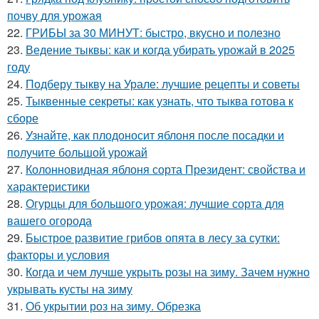
почву для урожая
22.
ГРИБЫ за 30 МИНУТ: быстро, вкусно и полезно
23.
Ведение тыквы: как и когда убирать урожай в 2025
году
24.
Подберу тыкву на Урале: лучшие рецепты и советы
25.
Тыквенные секреты: как узнать, что тыква готова к
сборе
26.
Узнайте, как плодоносит яблоня после посадки и
получите большой урожай
27.
Колонновидная яблоня сорта Президент: свойства и
характеристики
28.
Огурцы для большого урожая: лучшие сорта для
вашего огорода
29.
Быстрое развитие грибов опята в лесу за сутки:
факторы и условия
30.
Когда и чем лучше укрыть розы на зиму. Зачем нужно
укрывать кусты на зиму
31.
Об укрытии роз на зиму. Обрезка