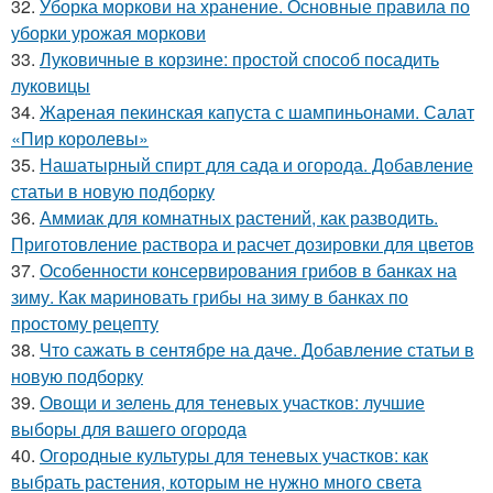
32.
Уборка моркови на хранение. Основные правила по
уборки урожая моркови
33.
Луковичные в корзине: простой способ посадить
луковицы
34.
Жареная пекинская капуста с шампиньонами. Салат
«Пир королевы»
35.
Нашатырный спирт для сада и огорода. Добавление
статьи в новую подборку
36.
Аммиак для комнатных растений, как разводить.
Приготовление раствора и расчет дозировки для цветов
37.
Особенности консервирования грибов в банках на
зиму. Как мариновать грибы на зиму в банках по
простому рецепту
38.
Что сажать в сентябре на даче. Добавление статьи в
новую подборку
39.
Овощи и зелень для теневых участков: лучшие
выборы для вашего огорода
40.
Огородные культуры для теневых участков: как
выбрать растения, которым не нужно много света