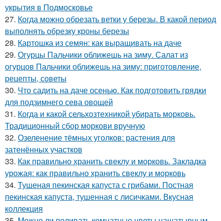
укрытия в Подмосковье
27.
Когда можно обрезать ветки у березы. В какой период
выполнять обрезку кроны березы
28.
Картошка из семян: как выращивать на даче
29.
Огурцы Пальчики оближешь на зиму. Салат из
огурцов Пальчики оближешь на зиму: приготовление,
рецепты, советы
30.
Что садить на даче осенью. Как подготовить грядки
для подзимнего сева овощей
31.
Когда и какой сельхозтехникой убирать морковь.
Традиционный сбор моркови вручную
32.
Озеленение тёмных уголков: растения для
затенённых участков
33.
Как правильно хранить свеклу и морковь. Закладка
урожая: как правильно хранить свеклу и морковь
34.
Тушеная пекинская капуста с грибами. Постная
пекинская капуста, тушенная с лисичками. Вкусная
коллекция
35.
Можно ли поливать комнатные цветы нашатырным