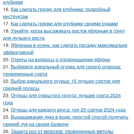
клубники
16.
Как сделать грядку для клубники: подробный
инструктаж
17.
Как сделать грядки для клубники своими руками
18.
Узнайте, когда высаживать росток яблоньки в грунт
для лучшего роста
19.
Яблонька в осень: как сделать посадку максимально
эффективной
20.
Ответы на вопросы о плодоношении яблони
21.
Выберите идеальный огурец для своего огорода:
проверенные сорта
22.
Выбор идеального огурца: 15 лучших сортов для
средней полосы
23.
Огурцы для открытого грунта: лучшие сорта 2024
года
24.
Огурцы для каждого вкуса: топ-20 сортов 2024 года
25.
Выращивание лука в воде: простой способ получить
свежий лук на своем балконе
26.
Защита роз от морозов: проверенные методы