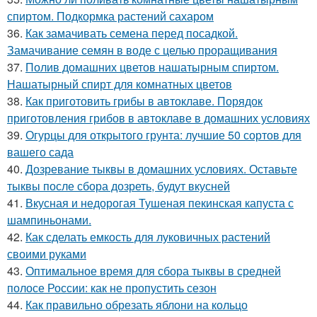
спиртом. Подкормка растений сахаром
36.
Как замачивать семена перед посадкой.
Замачивание семян в воде с целью проращивания
37.
Полив домашних цветов нашатырным спиртом.
Нашатырный спирт для комнатных цветов
38.
Как приготовить грибы в автоклаве. Порядок
приготовления грибов в автоклаве в домашних условиях
39.
Огурцы для открытого грунта: лучшие 50 сортов для
вашего сада
40.
Дозревание тыквы в домашних условиях. Оставьте
тыквы после сбора дозреть, будут вкусней
41.
Вкусная и недорогая Тушеная пекинская капуста с
шампиньонами.
42.
Как сделать емкость для луковичных растений
своими руками
43.
Оптимальное время для сбора тыквы в средней
полосе России: как не пропустить сезон
44.
Как правильно обрезать яблони на кольцо