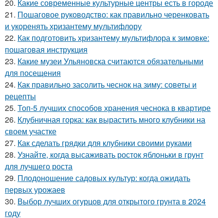
20.
Какие современные культурные центры есть в городе
21.
Пошаговое руководство: как правильно черенковать
и укоренять хризантему мультифлору
22.
Как подготовить хризантему мультифлора к зимовке:
пошаговая инструкция
23.
Какие музеи Ульяновска считаются обязательными
для посещения
24.
Как правильно засолить чеснок на зиму: советы и
рецепты
25.
Топ-5 лучших способов хранения чеснока в квартире
26.
Клубничная горка: как вырастить много клубники на
своем участке
27.
Как сделать грядки для клубники своими руками
28.
Узнайте, когда высаживать росток яблоньки в грунт
для лучшего роста
29.
Плодоношение садовых культур: когда ожидать
первых урожаев
30.
Выбор лучших огурцов для открытого грунта в 2024
году