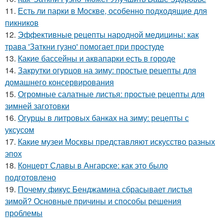
11.
Есть ли парки в Москве, особенно подходящие для
пикников
12.
Эффективные рецепты народной медицины: как
трава 'Заткни гузно' помогает при простуде
13.
Какие бассейны и аквапарки есть в городе
14.
Закрутки огурцов на зиму: простые рецепты для
домашнего консервирования
15.
Огромные салатные листья: простые рецепты для
зимней заготовки
16.
Огурцы в литровых банках на зиму: рецепты с
уксусом
17.
Какие музеи Москвы представляют искусство разных
эпох
18.
Концерт Славы в Ангарске: как это было
подготовлено
19.
Почему фикус Бенджамина сбрасывает листья
зимой? Основные причины и способы решения
проблемы