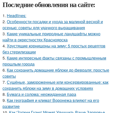
Последние обновления на сайте:
1.
Headlines:
2.
Особенности посадки и ухода за малиной весной и
осенью: советы для удачного выращивания
3.
Какие уникальные природные ландшафты можно
найти в окрестностях Красноярска
4.
Хрустящие корнишоны на зиму: 5 простых рецептов
без стерилизации
5.
Какие интересные факты связаны с промышленным
прошлым города
6.
Как сохранить домашние яблоки до февраля: простые
советы
7.
Сушёные, замороженные или консервированные: как
сохранить яблоки на зиму в домашних условиях
8.
Бумага и солома: неожиданная пара
9.
Как география и климат Воронежа влияют на его
развитие
10.
Как 'Заткни Гузно' Может Улучшить Ваше Здоровье