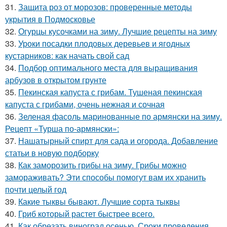
31.
Защита роз от морозов: проверенные методы
укрытия в Подмосковье
32.
Огурцы кусочками на зиму. Лучшие рецепты на зиму
33.
Уроки посадки плодовых деревьев и ягодных
кустарников: как начать свой сад
34.
Подбор оптимального места для выращивания
арбузов в открытом грунте
35.
Пекинская капуста с грибам. Тушеная пекинская
капуста с грибами, очень нежная и сочная
36.
Зеленая фасоль маринованные по армянски на зиму.
Рецепт «Турша по-армянски»:
37.
Нашатырный спирт для сада и огорода. Добавление
статьи в новую подборку
38.
Как заморозить грибы на зиму. Грибы можно
замораживать? Эти способы помогут вам их хранить
почти целый год
39.
Какие тыквы бывают. Лучшие сорта тыквы
40.
Гриб который растет быстрее всего.
41.
Как обрезать виноград осенью. Сроки проведения