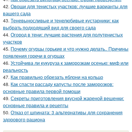
42.
Овощи для тенистых участков: лучшие варианты для
вашего сада
43.
Теневыносливые и тенелюбивые кустарники: как
выбрать подходящий вид для своего сада
44.
Огород в тени: лучшие растения для полутенистых
участков
45.
Почему огурцы горькие и что нужно делать.. Причины
появления горечи в огурцах
46.
Устойчива ли кукуруза к заморозкам осенью: миф или
реальность
47.
Как правильно обрезать яблони на кольцо
48.
Как спасти рассаду капусты после заморозков:
основные правила первой помощи
49.
Секреты приготовления вкусной жареной вешенки:
основные правила и рецепты
50.
Отказ от шпината: 3 альтернативы для сохранения
здорового рациона