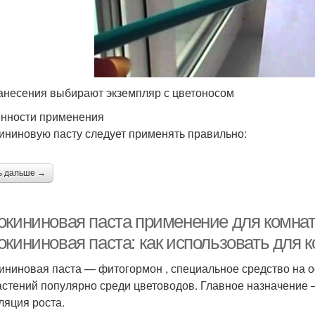
анесения выбирают экземпляр с цветоносом
нности применения
ининовую пасту следует применять правильно:
ь дальше →
окининовая паста применение для комнат
окининовая паста: как использовать для 
ининовая паста — фитогормон , специальное средство на о
астений популярно среди цветоводов. Главное назначение
ляция роста.