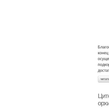
Благо
конец
осуще
подко
доста
читат
Цит
орх