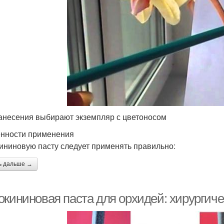
анесения выбирают экземпляр с цветоносом
нности применения
ининовую пасту следует применять правильно:
ь дальше →
окининовая паста для орхидей: хирургич