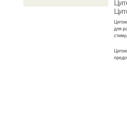
Цит
Цит
Циток
для р
стиму
Циток
предо