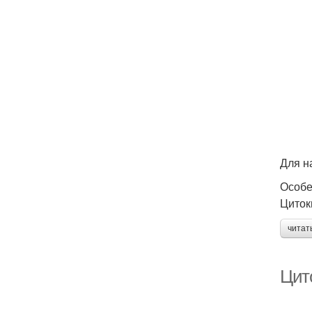
Для н
Особе
Циток
читат
Цит