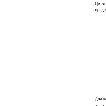
Циток
предо
Для н