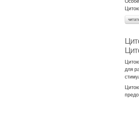
Особе
Циток
читат
Цит
Цит
Циток
для р
стиму
Циток
предо