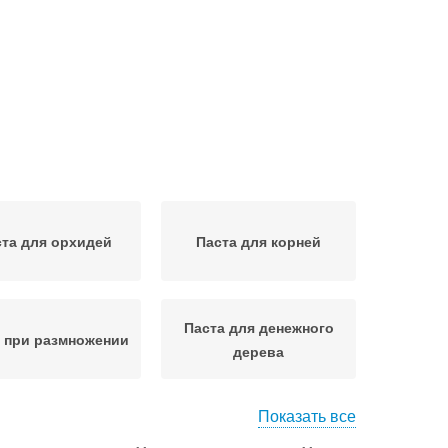
та для орхидей
Паста для корней
Паста для денежного
 при размножении
дерева
Показать все
итокининовая
Пасты на орхидеях