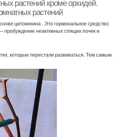
инструкция
ных растений кроме орхидей.
комнатных растений
снове цитокинина . Это гормональное средство
 — пробуждение неактивных спящих почек и
стях, которые перестали развиваться. Тем самым