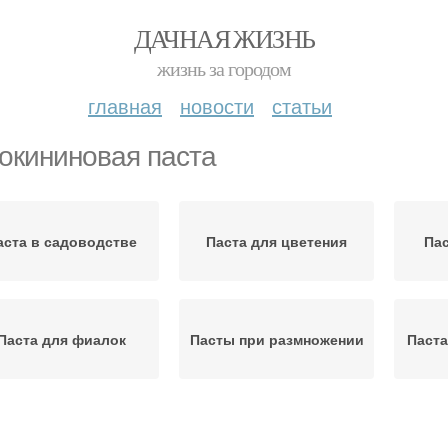
ДАЧНАЯ ЖИЗНЬ
жизнь за городом
главная
новости
статьи
окининовая паста
аста в садоводстве
Паста для цветения
Пас
Паста для фиалок
Пасты при размножении
Паста
Ц
Паста для драцены
Паста на драцене