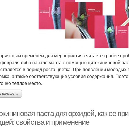
приятным временем для мероприятия считается ранее проб
 февраля либо начало марта.с помощью цитокининовой пас
ствляется в период роста цветка. При появлении молодых
рмка, а также соответствующие условия содержания. Поэт
точно теплое место.
ь дальше →
окининовая паста для орхидей, как ее пр
идей: свойства и применение