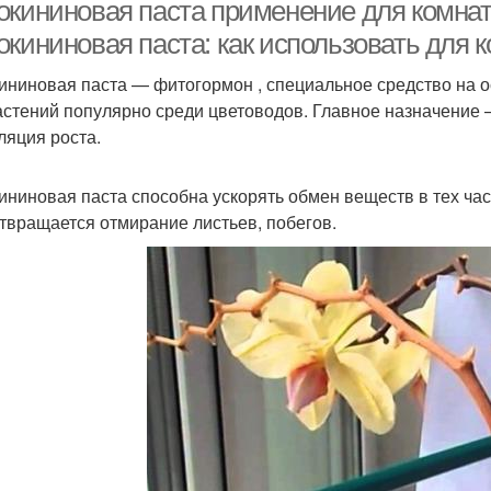
окининовая паста применение для комнат
окининовая паста: как использовать для 
ининовая паста — фитогормон , специальное средство на о
астений популярно среди цветоводов. Главное назначение
ляция роста.
ининовая паста способна ускорять обмен веществ в тех ча
твращается отмирание листьев, побегов.