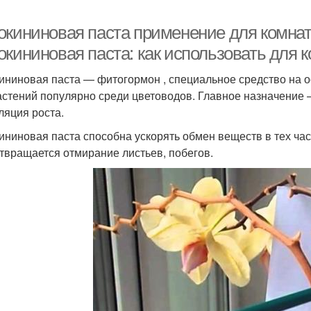
окининовая паста применение для комнат
окининовая паста: как использовать для 
ининовая паста — фитогормон , специальное средство на о
астений популярно среди цветоводов. Главное назначение
ляция роста.
ининовая паста способна ускорять обмен веществ в тех ча
твращается отмирание листьев, побегов.