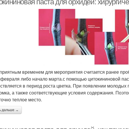
окининовая паста для орхидей: хирургич
приятным временем для мероприятия считается ранее проб
 февраля либо начало марта.с помощью цитокининовой пас
ствляется в период роста цветка. При появлении молодых
рмка, а также соответствующие условия содержания. Поэт
точно теплое место.
ь дальше →