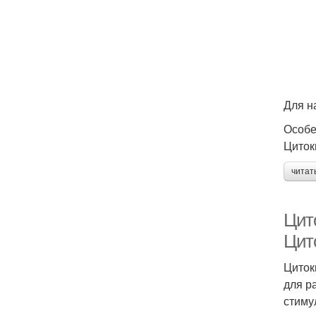
Для н
Особе
Циток
читат
Цит
Цит
Циток
для р
стиму