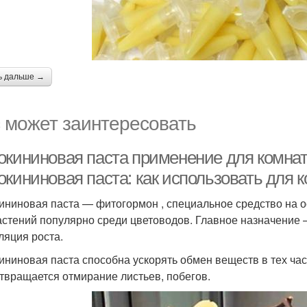
ь дальше →
 может заинтересовать
окининовая паста применение для комнат
окининовая паста: как использовать для 
ининовая паста — фитогормон , специальное средство на о
астений популярно среди цветоводов. Главное назначение
ляция роста.
ининовая паста способна ускорять обмен веществ в тех ча
твращается отмирание листьев, побегов.