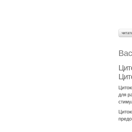
читат
Вас
Цит
Цит
Циток
для р
стиму
Циток
предо