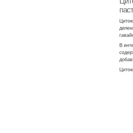
Цит
паст
Циток
делен
гавай
В инт
содер
добав
Циток