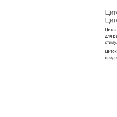
Цит
Цит
Циток
для р
стиму
Циток
предо