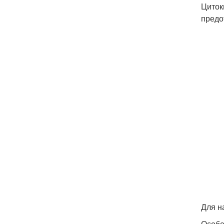
Циток
предо
Для н
Особе