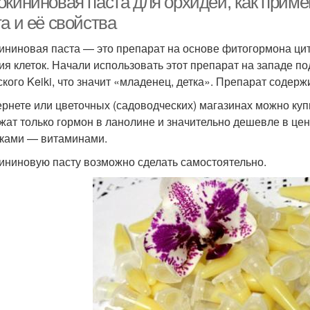
окининовая паста для орхидей, как приме
а и её свойства
ининовая паста — это препарат на основе фитогормона цит
ия клеток. Начали использовать этот препарат на западе под
ского Keiki, что значит «младенец, детка». Препарат содер
ернете или цветочных (садоводческих) магазинах можно куп
жат только гормон в ланолине и значительно дешевле в цен
ками — витаминами.
ининовую пасту возможно сделать самостоятельно.