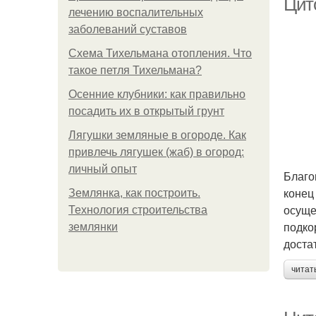
Цит
лечению воспалительных
заболеваний суставов
Схема Тихельмана отопления. Что
такое петля Тихельмана?
Осенние клубники: как правильно
посадить их в открытый грунт
Лягушки земляные в огороде. Как
привлечь лягушек (жаб) в огород:
личный опыт
Благо
конец
Землянка, как построить.
осуще
Технология строительства
подко
землянки
доста
читат