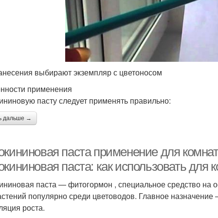
анесения выбирают экземпляр с цветоносом
нности применения
ининовую пасту следует применять правильно:
ь дальше →
окининовая паста применение для комнат
окининовая паста: как использовать для 
ининовая паста — фитогормон , специальное средство на о
астений популярно среди цветоводов. Главное назначение
ляция роста.