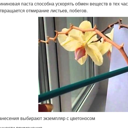
ининовая паста способна ускорять обмен веществ в тех ча
твращается отмирание листьев, побегов.
анесения выбирают экземпляр с цветоносом
нности применения