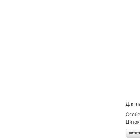
Для н
Особе
Циток
читат