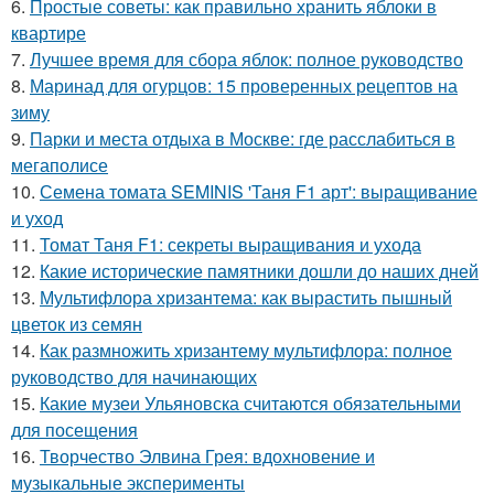
6.
Простые советы: как правильно хранить яблоки в
квартире
7.
Лучшее время для сбора яблок: полное руководство
8.
Маринад для огурцов: 15 проверенных рецептов на
зиму
9.
Парки и места отдыха в Москве: где расслабиться в
мегаполисе
10.
Семена томата SEMINIS 'Таня F1 арт': выращивание
и уход
11.
Томат Таня F1: секреты выращивания и ухода
12.
Какие исторические памятники дошли до наших дней
13.
Мультифлора хризантема: как вырастить пышный
цветок из семян
14.
Как размножить хризантему мультифлора: полное
руководство для начинающих
15.
Какие музеи Ульяновска считаются обязательными
для посещения
16.
Творчество Элвина Грея: вдохновение и
музыкальные эксперименты