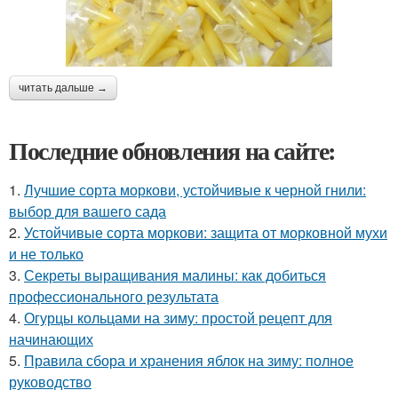
читать дальше →
Последние обновления на сайте:
1.
Лучшие сорта моркови, устойчивые к черной гнили:
выбор для вашего сада
2.
Устойчивые сорта моркови: защита от морковной мухи
и не только
3.
Секреты выращивания малины: как добиться
профессионального результата
4.
Огурцы кольцами на зиму: простой рецепт для
начинающих
5.
Правила сбора и хранения яблок на зиму: полное
руководство