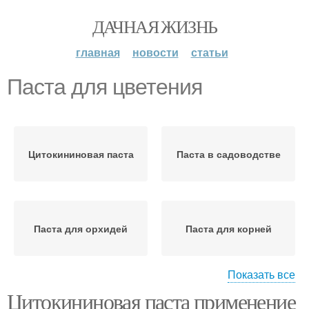
ДАЧНАЯ ЖИЗНЬ
главная
новости
статьи
Паста для цветения
Цитокининовая паста
Паста в садоводстве
Паста для орхидей
Паста для корней
Показать все
Цитокининовая паста применение
Паста для фиалок
Пасты при размножении