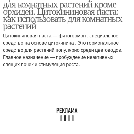
для комнатных растений кроме
орхидей. Цитокининовая паста:
как использовать для комнатных
растений
Паста для драцены
Паста на драцене
Цитокининовая паста — фитогормон , специальное
средство на основе цитокинина . Это гормональное
средство для растений популярно среди цветоводов.
Главное назначение — пробуждение неактивных
Пасты на орхидеях
спящих почек и стимуляция роста.