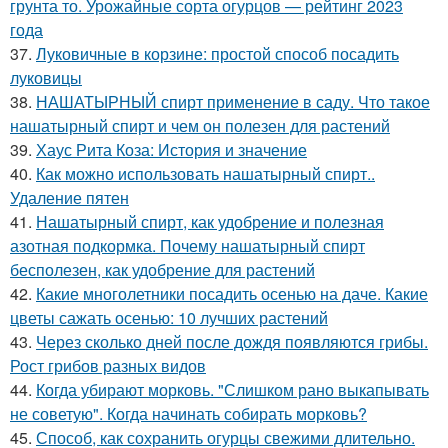
грунта то. Урожайные сорта огурцов — рейтинг 2023
года
37.
Луковичные в корзине: простой способ посадить
луковицы
38.
НАШАТЫРНЫЙ спирт применение в саду. Что такое
нашатырный спирт и чем он полезен для растений
39.
Хаус Рита Коза: История и значение
40.
Как можно использовать нашатырный спирт..
Удаление пятен
41.
Нашатырный спирт, как удобрение и полезная
азотная подкормка. Почему нашатырный спирт
бесполезен, как удобрение для растений
42.
Какие многолетники посадить осенью на даче. Какие
цветы сажать осенью: 10 лучших растений
43.
Через сколько дней после дождя появляются грибы.
Рост грибов разных видов
44.
Когда убирают морковь. "Слишком рано выкапывать
не советую". Когда начинать собирать морковь?
45.
Способ, как сохранить огурцы свежими длительно.