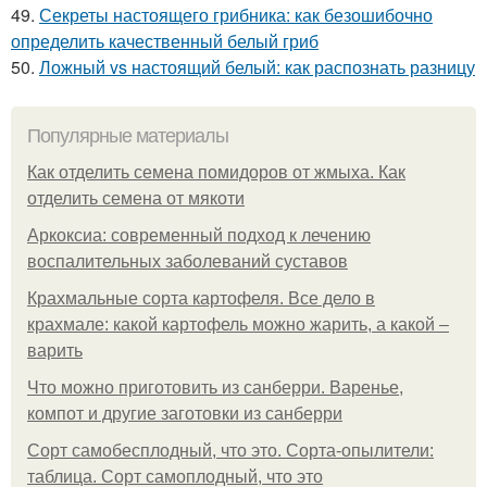
49.
Секреты настоящего грибника: как безошибочно
определить качественный белый гриб
50.
Ложный vs настоящий белый: как распознать разницу
Популярные материалы
Как отделить семена помидоров от жмыха. Как
отделить семена от мякоти
Аркоксиа: современный подход к лечению
воспалительных заболеваний суставов
Крахмальные сорта картофеля. Все дело в
крахмале: какой картофель можно жарить, а какой –
варить
Что можно приготовить из санберри. Варенье,
компот и другие заготовки из санберри
Сорт самобесплодный, что это. Сорта-опылители:
таблица. Сорт самоплодный, что это