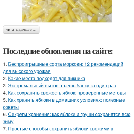
читать дальше →
Последние обновления на сайте:
1.
Беспроигрышные сорта моркови: 12 рекомендаций
для высокого урожая
2.
Какие места подходят для пикника
3.
Экстремальный вызов: съешь банку за один раз
4.
Как сохранить свежесть яблок: проверенные методы
5.
Как хранить яблоки в домашних условиях: полезные
советы
6.
Секреты хранения: как яблоки и груши сохранятся всю
зиму
7.
Простые способы сохранить яблоки свежими в