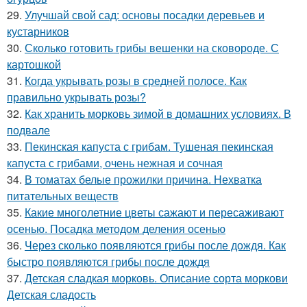
29.
Улучшай свой сад: основы посадки деревьев и
кустарников
30.
Сколько готовить грибы вешенки на сковороде. С
картошкой
31.
Когда укрывать розы в средней полосе. Как
правильно укрывать розы?
32.
Как хранить морковь зимой в домашних условиях. В
подвале
33.
Пекинская капуста с грибам. Тушеная пекинская
капуста с грибами, очень нежная и сочная
34.
В томатах белые прожилки причина. Нехватка
питательных веществ
35.
Какие многолетние цветы сажают и пересаживают
осенью. Посадка методом деления осенью
36.
Через сколько появляются грибы после дождя. Как
быстро появляются грибы после дождя
37.
Детская сладкая морковь. Описание сорта моркови
Детская сладость