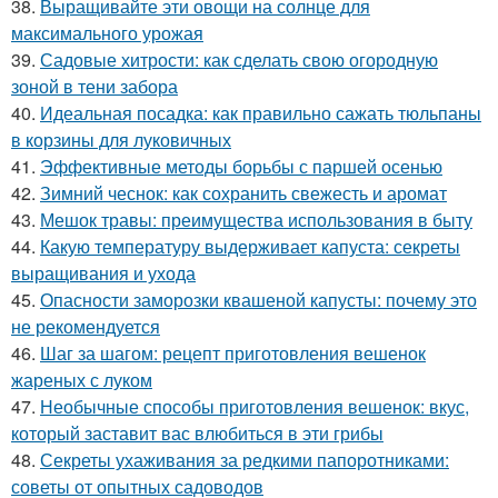
38.
Выращивайте эти овощи на солнце для
максимального урожая
39.
Садовые хитрости: как сделать свою огородную
зоной в тени забора
40.
Идеальная посадка: как правильно сажать тюльпаны
в корзины для луковичных
41.
Эффективные методы борьбы с паршей осенью
42.
Зимний чеснок: как сохранить свежесть и аромат
43.
Мешок травы: преимущества использования в быту
44.
Какую температуру выдерживает капуста: секреты
выращивания и ухода
45.
Опасности заморозки квашеной капусты: почему это
не рекомендуется
46.
Шаг за шагом: рецепт приготовления вешенок
жареных с луком
47.
Необычные способы приготовления вешенок: вкус,
который заставит вас влюбиться в эти грибы
48.
Секреты ухаживания за редкими папоротниками:
советы от опытных садоводов