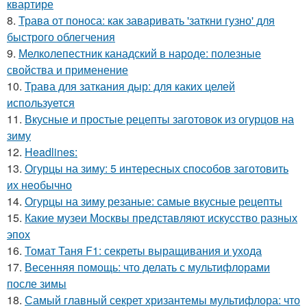
квартире
8.
Трава от поноса: как заваривать 'заткни гузно' для
быстрого облегчения
9.
Мелколепестник канадский в народе: полезные
свойства и применение
10.
Трава для заткания дыр: для каких целей
используется
11.
Вкусные и простые рецепты заготовок из огурцов на
зиму
12.
Headlines:
13.
Огурцы на зиму: 5 интересных способов заготовить
их необычно
14.
Огурцы на зиму резаные: самые вкусные рецепты
15.
Какие музеи Москвы представляют искусство разных
эпох
16.
Томат Таня F1: секреты выращивания и ухода
17.
Весенняя помощь: что делать с мультифлорами
после зимы
18.
Самый главный секрет хризантемы мультифлора: что