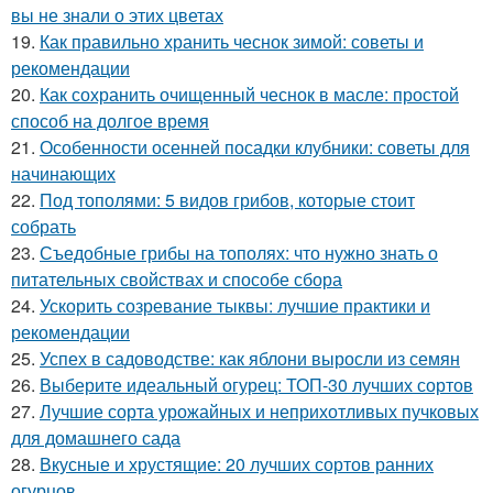
вы не знали о этих цветах
19.
Как правильно хранить чеснок зимой: советы и
рекомендации
20.
Как сохранить очищенный чеснок в масле: простой
способ на долгое время
21.
Особенности осенней посадки клубники: советы для
начинающих
22.
Под тополями: 5 видов грибов, которые стоит
собрать
23.
Съедобные грибы на тополях: что нужно знать о
питательных свойствах и способе сбора
24.
Ускорить созревание тыквы: лучшие практики и
рекомендации
25.
Успех в садоводстве: как яблони выросли из семян
26.
Выберите идеальный огурец: ТОП-30 лучших сортов
27.
Лучшие сорта урожайных и неприхотливых пучковых
для домашнего сада
28.
Вкусные и хрустящие: 20 лучших сортов ранних
огурцов