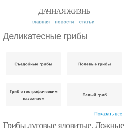
ДАЧНАЯ ЖИЗНЬ
главная
новости
статьи
Деликатесные грибы
Съедобные грибы
Полевые грибы
Гриб с географическим
Белый гриб
названием
Показать все
Грибы луговые ядовитые. Ложные
Грибы в сибири