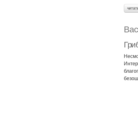
читат
Вас
Гри
Несмо
Интер
благо
безош