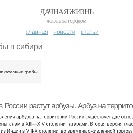
ДАЧНАЯ ЖИЗНЬ
жизнь за городом
главная
новости
статьи
бы в сибири
ликатесные грибы
в России растут арбузы. Арбуз на террит
влении арбузов на территории России существует две осно
ены к нам в XIII—XIV столетии татарами. Вторая версия гла
 из Индии в VIII-X столетии, во времена оживленной торгов