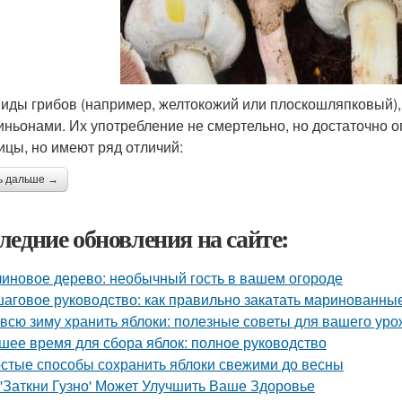
виды грибов (например, желтокожий или плоскошляпковый)
ньонами. Их употребление не смертельно, но достаточно 
ицы, но имеют ряд отличий:
ь дальше →
ледние обновления на сайте:
иновое дерево: необычный гость в вашем огороде
аговое руководство: как правильно закатать маринованные
 всю зиму хранить яблоки: полезные советы для вашего ур
шее время для сбора яблок: полное руководство
стые способы сохранить яблоки свежими до весны
 'Заткни Гузно' Может Улучшить Ваше Здоровье