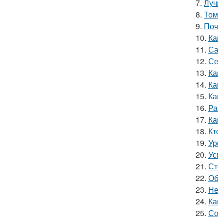
7.
Луч
8.
Том
9.
Поч
10.
Ка
11.
Са
12.
Се
13.
Ка
14.
Ка
15.
Ка
16.
Ра
17.
Ка
18.
Кт
19.
Ур
20.
Ус
21.
Ст
22.
Об
23.
Не
24.
Ка
25.
Со