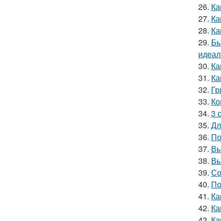
26.
Ка
27.
Ка
28.
Ка
29.
Бы
идеал
30.
Ка
31.
Ка
32.
Гр
33.
Ко
34.
3 
35.
Дл
36.
По
37.
Вы
38.
Вы
39.
Со
40.
По
41.
Ка
42.
Ка
43.
Ка