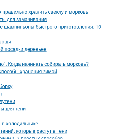
к правильно хранить свеклу и морковь
аты для замачивания
 шампиньоны быстрого приготовления: 10
овощи
й посадки деревьев
ю". Когда начинать собирать морковь?
 Способы хранения зимой
борку
я
лутени
ты для тени
в в холодильнике
ений, которые растут в тени
вежими. 7 простых способов