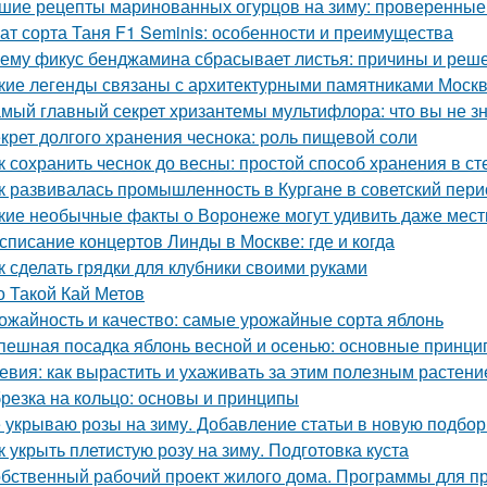
шие рецепты маринованных огурцов на зиму: проверенные
ат сорта Таня F1 Seminis: особенности и преимущества
ему фикус бенджамина сбрасывает листья: причины и реш
кие легенды связаны с архитектурными памятниками Моск
мый главный секрет хризантемы мультифлора: что вы не зн
крет долгого хранения чеснока: роль пищевой соли
к сохранить чеснок до весны: простой способ хранения в с
к развивалась промышленность в Кургане в советский пери
кие необычные факты о Воронеже могут удивить даже мес
списание концертов Линды в Москве: где и когда
к сделать грядки для клубники своими руками
о Такой Кай Метов
ожайность и качество: самые урожайные сорта яблонь
пешная посадка яблонь весной и осенью: основные принци
евия: как вырастить и ухаживать за этим полезным растен
резка на кольцо: основы и принципы
 укрываю розы на зиму. Добавление статьи в новую подбор
к укрыть плетистую розу на зиму. Подготовка куста
бственный рабочий проект жилого дома. Программы для п