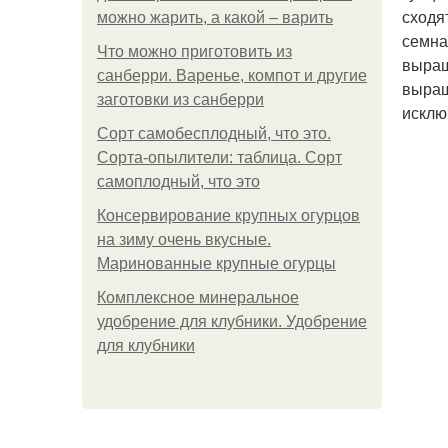
сходя
можно жарить, а какой – варить
семна
Что можно приготовить из
выращ
санберри. Варенье, компот и другие
выращ
заготовки из санберри
исклю
Сорт самобесплодный, что это.
Сорта-опылители: таблица. Сорт
самоплодный, что это
Консервирование крупных огурцов
на зиму очень вкусные.
Маринованные крупные огурцы
Комплексное минеральное
удобрение для клубники. Удобрение
для клубники