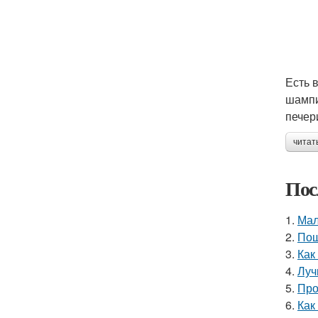
Есть 
шампи
печер
читат
Пос
1.
Мал
2.
Пош
3.
Как
4.
Луч
5.
Про
6.
Как