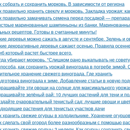
к собрать и сохранить морковь. В зависимости от региона
к правильно хранить свеклу и морковь. Закладка урожая: ка
к правильно замачивать семена перед посадкой — препар
стрые маринованные шампиньоны из банки. Маринованные
ьных рецептов. Готовы в считанные минуты!
кие деревья можно сажать в августе и сентябре. Зелень и 
кие декоративные деревья сажают осенью. Правила осенне
иб который растет быстрее всего.
гда убирают морковь. "Слишком рано выкапывать не совету
способа, как сохранить урожай винограда в погребе зимой.
ительное хранение свежего винограда. Где хранить
дготовка винограда к зиме. Добавление статьи в новую под
ращивайте эти овощи на солнце для максимального урожа
ращивайте зелёный рай: 10 лучших растений для тени и по
здайте очаровательный тенистый сад: лучшие овощи и цве
дходящие растения для тенистых участков дачи
к хранить свежие огурцы в холодильнике. Хранение огурцо
к сделать свой огород более разнообразным с помощью раст
к хранить свежие огурцы 2 недели. Как огурцы сохранить с