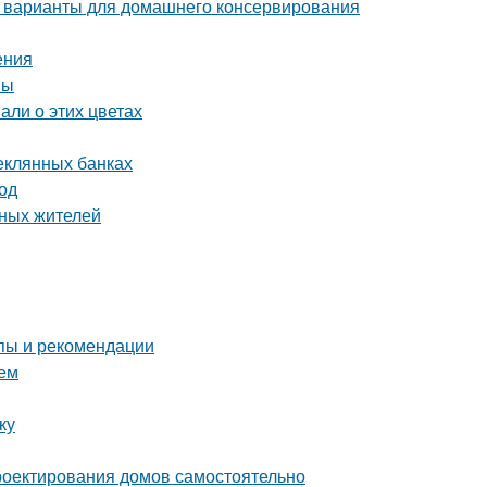
 варианты для домашнего консервирования
ения
вы
али о этих цветах
теклянных банках
од
тных жителей
пы и рекомендации
ием
ку
роектирования домов самостоятельно