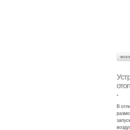
читат
Уст
ото
*
В отл
размо
запус
возду