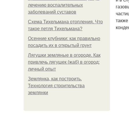
лечению воспалительных
газов
заболеваний суставов
части
также
Схема Тихельмана отопления. Что
конде
такое петля Тихельмана?
Осенние клубники: как правильно
посадить их в открытый грунт
Лягушки земляные в огороде. Как
привлечь лягушек (жаб) в огород:
личный опыт
Землянка, как построить.
Технология строительства
землянки