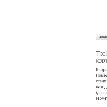
читат
Тре
котл
В стр
Помещ
стене
наход
(для 
герме