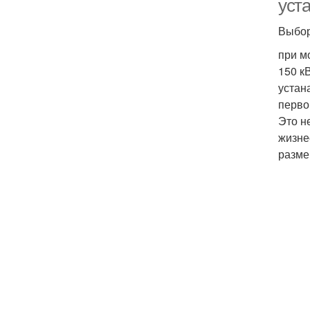
уста
Выбор
при м
150 к
устан
перво
Это н
жизне
разме