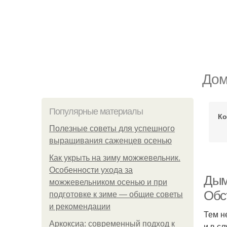
Дом
Популярные материалы
Ко
Полезные советы для успешного
выращивания саженцев осенью
Как укрыть на зиму можжевельник.
Особенности ухода за
Дымо
можжевельником осенью и при
Обс
подготовке к зиме — общие советы
и рекомендации
Тем н
Аркоксиа: современный подход к
и в с