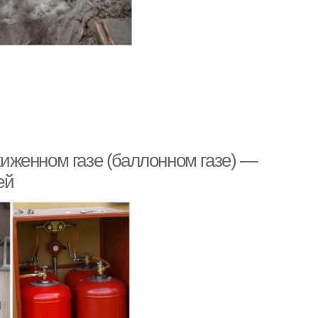
сжиженном газе (баллонном газе) —
ей