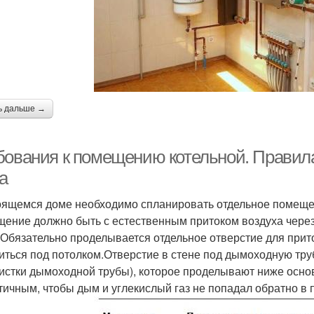
ь дальше →
бования к помещению котельной. Правила 
а
оящемся доме необходимо спланировать отдельное помещени
ение должно быть с естественным притоком воздуха через 
.Обязательно проделывается отдельное отверстие для при
иться под потолком.Отверстие в стене под дымоходную тру
чистки дымоходной трубы), которое проделывают ниже осно
тичным, чтобы дым и углекислый газ не попадал обратно в