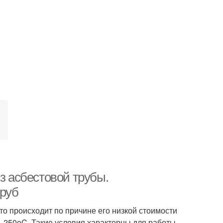
з асбестовой трубы.
труб
то происходит по причине его низкой стоимости
0–250oC. Такие условия характерны для работы