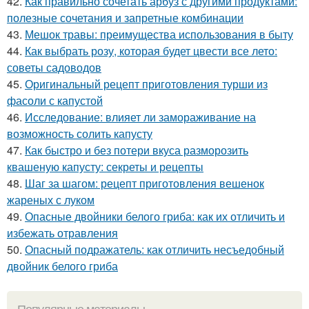
42.
Как правильно сочетать арбуз с другими продуктами:
полезные сочетания и запретные комбинации
43.
Мешок травы: преимущества использования в быту
44.
Как выбрать розу, которая будет цвести все лето:
советы садоводов
45.
Оригинальный рецепт приготовления турши из
фасоли с капустой
46.
Исследование: влияет ли замораживание на
возможность солить капусту
47.
Как быстро и без потери вкуса разморозить
квашеную капусту: секреты и рецепты
48.
Шаг за шагом: рецепт приготовления вешенок
жареных с луком
49.
Опасные двойники белого гриба: как их отличить и
избежать отравления
50.
Опасный подражатель: как отличить несъедобный
двойник белого гриба