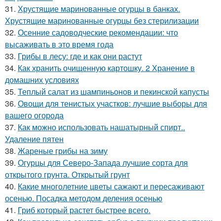
31.
Хрустящие маринованные огурцы в банках.
Хрустящие маринованные огурцы без стерилизации
32.
Осенние садоводческие рекомендации: что
высаживать в это время года
33.
Грибы в лесу: где и как они растут
34.
Как хранить очищенную картошку. 2 Хранение в
домашних условиях
35.
Теплый салат из шампиньонов и пекинской капусты
36.
Овощи для тенистых участков: лучшие выборы для
вашего огорода
37.
Как можно использовать нашатырный спирт..
Удаление пятен
38.
Жареные грибы на зиму
39.
Огурцы для Северо-Запада лучшие сорта для
открытого грунта. Открытый грунт
40.
Какие многолетние цветы сажают и пересаживают
осенью. Посадка методом деления осенью
41.
Гриб который растет быстрее всего.