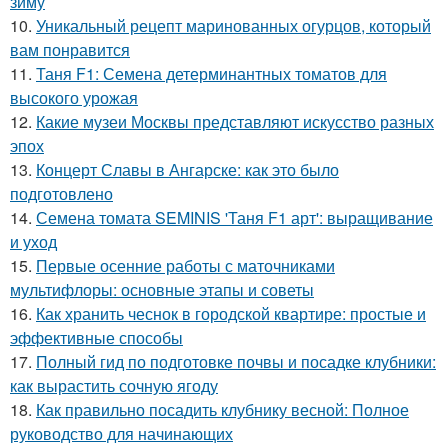
зиму
10.
Уникальный рецепт маринованных огурцов, который
вам понравится
11.
Таня F1: Семена детерминантных томатов для
высокого урожая
12.
Какие музеи Москвы представляют искусство разных
эпох
13.
Концерт Славы в Ангарске: как это было
подготовлено
14.
Семена томата SEMINIS 'Таня F1 арт': выращивание
и уход
15.
Первые осенние работы с маточниками
мультифлоры: основные этапы и советы
16.
Как хранить чеснок в городской квартире: простые и
эффективные способы
17.
Полный гид по подготовке почвы и посадке клубники:
как вырастить сочную ягоду
18.
Как правильно посадить клубнику весной: Полное
руководство для начинающих