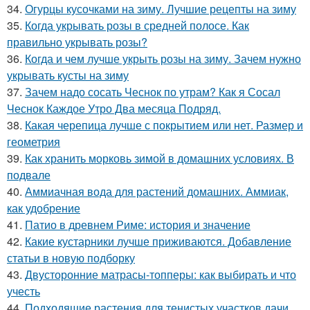
34.
Огурцы кусочками на зиму. Лучшие рецепты на зиму
35.
Когда укрывать розы в средней полосе. Как
правильно укрывать розы?
36.
Когда и чем лучше укрыть розы на зиму. Зачем нужно
укрывать кусты на зиму
37.
Зачем надо сосать Чеснок по утрам? Как я Сосал
Чеснок Каждое Утро Два месяца Подряд.
38.
Какая черепица лучше с покрытием или нет. Размер и
геометрия
39.
Как хранить морковь зимой в домашних условиях. В
подвале
40.
Аммиачная вода для растений домашних. Аммиак,
как удобрение
41.
Патио в древнем Риме: история и значение
42.
Какие кустарники лучше приживаются. Добавление
статьи в новую подборку
43.
Двусторонние матрасы-топперы: как выбирать и что
учесть
44.
Подходящие растения для тенистых участков дачи