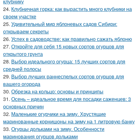
клубнику
24.
Клубничная горка: как вырастить много клубники на
своем участке
25.
Удивительный мир яблоневых садов Сибири:
открываем секреты
26.
Успех в садоводстве: как правильно сажать яблоню
27.
Откройте для себя 15 новых сортов огурцов для
открытого грунта
28.
Выбор идеального огурца: 15 лучших сортов для
средней полосы
29.
Выбор лучших раннеспелых сортов огурцов для
вашего огорода
30.
Обрезка на кольцо: основы и принципы
31.
Осень – идеальное время для посадки саженцев: 3
основных причин
32.
Маленькие огурчики на зиму. Хрустящие
маринованные корнишоны на зиму на 1 литровую банку
33.
Огурцы дольками на зиму. Особенности
маринования огурцов дольками