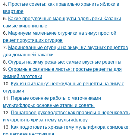
4.
Простые советы: как правильно хранить яблоки в
квартире
5.
Какие прогулочные маршруты вдоль реки Казанки
самые живописные
6.
Маринуем маленькие огурчики на зиму: простой
рецепт хрустящих огурцов
7.
Маринованные огурцы на зиму: 67 вкусных рецептов
для домашней закатки
8.
Огурцы на зиму резаные: самые вкусные рецепты
9.
Огромные салатные листья: простые рецепты для
зимней заготовки
10.
Кухня наизнанку: неожиданные рецепты на зиму с
огурцами
11.
Первые осенние работы с маточниками
мультифлоры: основные этапы и советы
12.
Пошаговое руководство: как правильно черенковать
и укоренять хризантему мультифлору
13.
Как подготовить хризантему мультифлора к зимовке:
пошаговая инструкция