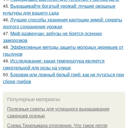
45.
Выращивайте богатый урожай: лучшие овощные
культуры для вашего сада
46.
Лучшие способы хранения картошки зимой: секреты
долгого сохранения урожая
47.
Миф развенчан: арбузы не боятся осенних
заморозков
48.
Эффективные методы защиты молодых деревьев от
грызунов
49.
Исследование: какая температура является
смертельной для розы на улице
50.
Боровик или ложный белый гриб: как не путаться при
сборе грибов
Популярные материалы
Полезные советы для успешного выращивания
саженцев осенью
Схема Тихельмана отопления. Что такое петля