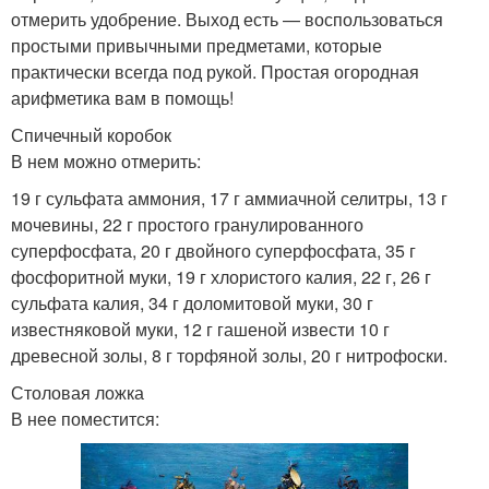
отмерить удобрение. Выход есть — воспользоваться
простыми привычными предметами, которые
практически всегда под рукой. Простая огородная
арифметика вам в помощь!
Спичечный коробок
В нем можно отмерить:
19 г сульфата аммония, 17 г аммиачной селитры, 13 г
мочевины, 22 г простого гранулированного
суперфосфата, 20 г двойного суперфосфата, 35 г
фосфоритной муки, 19 г хлористого калия, 22 г, 26 г
сульфата калия, 34 г доломитовой муки, 30 г
известняковой муки, 12 г гашеной извести 10 г
древесной золы, 8 г торфяной золы, 20 г нитрофоски.
Столовая ложка
В нее поместится: