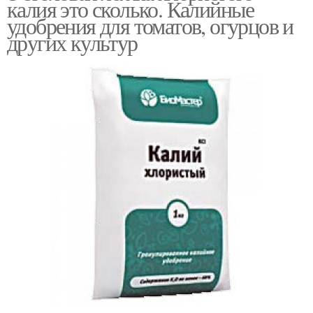
калия это сколько. Калийные
ложке
удобрения для томатов, огурцов и
других культур
Удобрения в ложках