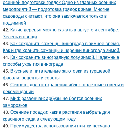
осенней подготовки грядок Одно из главных осенних
мероприятий — подготовка грядок к зиме. Многие
садоводы считают, что она заключается только в
подзимней
42.
Какие деревья можно сажать в августе и сентябре.
Зелень и овощи
43.
Как сохранить саженцы винограда в зимнее время.
Как и где хранить саженцы и черенки винограда зимой.
44.
Как сохранить виноградную лозу зимой. Надежные
способы укрытия винограда
45.
Вкусные и питательные заготовки из туршевой
фасоли: рецепты и советы
46.
Секреты долгого хранения яблок: полезные советы и
рекомендации
47.
Миф развенчан: арбузы не боятся осенних
заморозков
48.
Осенние посадки: какие растения выбрать для
красивого сада в следующем году
49.
Преимущества использования плитки песчано