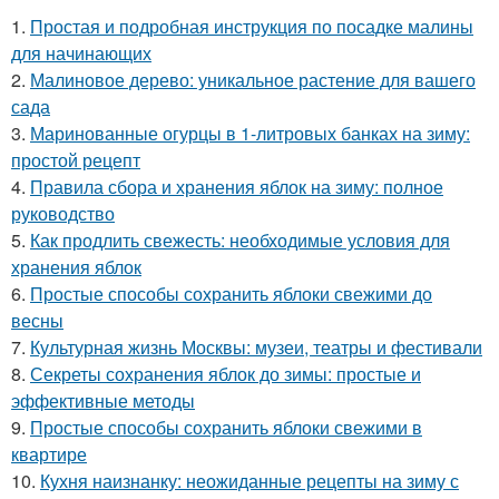
1.
Простая и подробная инструкция по посадке малины
для начинающих
2.
Малиновое дерево: уникальное растение для вашего
сада
3.
Маринованные огурцы в 1-литровых банках на зиму:
простой рецепт
4.
Правила сбора и хранения яблок на зиму: полное
руководство
5.
Как продлить свежесть: необходимые условия для
хранения яблок
6.
Простые способы сохранить яблоки свежими до
весны
7.
Культурная жизнь Москвы: музеи, театры и фестивали
8.
Секреты сохранения яблок до зимы: простые и
эффективные методы
9.
Простые способы сохранить яблоки свежими в
квартире
10.
Кухня наизнанку: неожиданные рецепты на зиму с