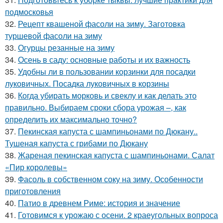
подмосковья
32.
Рецепт квашеной фасоли на зиму. Заготовка
туршевой фасоли на зиму
33.
Огурцы резанные на зиму
34.
Осень в саду: основные работы и их важность
35.
Удобны ли в пользовании корзинки для посадки
луковичных. Посадка луковичных в корзины
36.
Когда убирать морковь и свеклу и как делать это
правильно. Выбираем сроки сбора урожая –, как
определить их максимально точно?
37.
Пекинская капуста с шампиньонами по Дюкану..
Тушеная капуста с грибами по Дюкану
38.
Жареная пекинская капуста с шампиньонами. Салат
«Пир королевы»
39.
Фасоль в собственном соку на зиму. Особенности
приготовления
40.
Патио в древнем Риме: история и значение
41.
Готовимся к урожаю с осени. 2 краеугольных вопроса