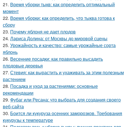
21.
Время уборки тыкв: как определить оптимальный
момент
22.
Время уборки: как определить, что тыква готова к
сбору
23.
Почему яблоня не дает плодов
24.
Лариса Долина: от Москвы до мировой сцены
25.
Урожайность и качество: самые урожайные сорта
яблонь
26.
Весенние посадки: как правильно высадить
плодовые деревья
27.
Стевия: как вырастить и ухаживать за этим полезным
растением
28.
Посадка и уход за растениями: основные
рекомендации
29.
Фубаг или Ресана: что выбрать для создания своего
веб-сайта
30.
Боится ли кукуруза осенних заморозков. Требования
кукурузы к температуре
31.
Подготовьтесь к уборке тыквы: лучшие практики для