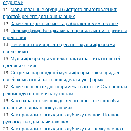
огурцами
11.
Маринованные огурцы быстрого приготовления:
простой рецепт для начинающих
12.
Какие интересные места работают в межсезонье
13.
Почему фикус Бенджамина сбросил листья: причины
и решения
14.
Весенняя помощь: что делать с мультифлорами
после зимы
15.
Мультифлора хризантема: как вырастить пышный
цветок из семян
16.
Секреты шаровидной мультифлоры: как я придал
своей комнатной растению идеальную форму
17.
Какие основные достопримечательности Ставрополя
рекомендуют посетить туристам
18.
Как сохранить чеснок до весны: простые способы
хранения в домашних условиях
19.
Как правильно посадить клубнику весной: Полное
руководство для начинающих
20.
Как правильно посадить клубнику на грядку осенью