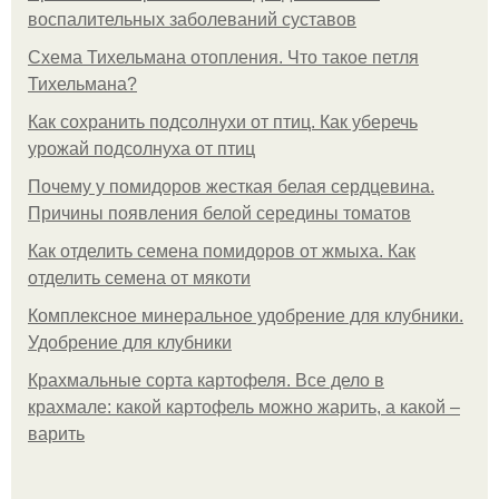
воспалительных заболеваний суставов
Схема Тихельмана отопления. Что такое петля
Тихельмана?
Как сохранить подсолнухи от птиц. Как уберечь
урожай подсолнуха от птиц
Почему у помидоров жесткая белая сердцевина.
Причины появления белой середины томатов
Как отделить семена помидоров от жмыха. Как
отделить семена от мякоти
Комплексное минеральное удобрение для клубники.
Удобрение для клубники
Крахмальные сорта картофеля. Все дело в
крахмале: какой картофель можно жарить, а какой –
варить