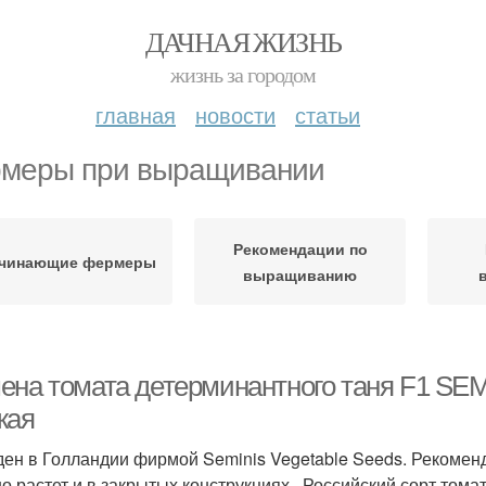
ДАЧНАЯ ЖИЗНЬ
жизнь за городом
главная
новости
статьи
меры при выращивании
Рекомендации по
чинающие фермеры
выращиванию
ена томата детерминантного таня F1 SEMI
жая
ен в Голландии фирмой Seminis Vegetable Seeds. Рекоменд
о растет и в закрытых конструкциях . Российский сорт томат