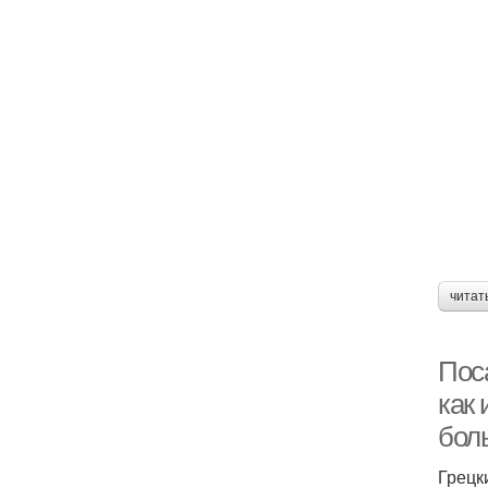
читат
Поса
как 
боль
Грецк