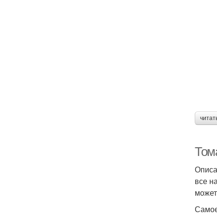
читат
Том
Описа
все н
может
Самое