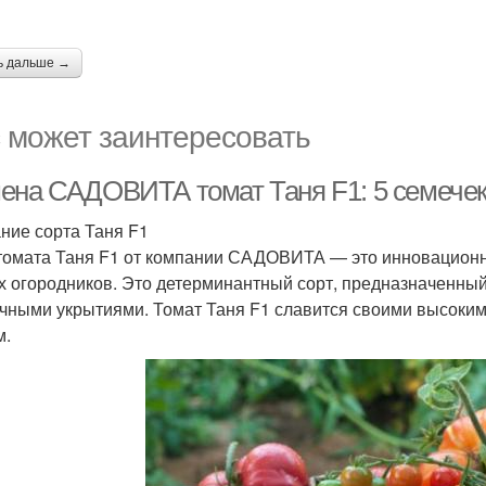
ь дальше →
 может заинтересовать
ена САДОВИТА томат Таня F1: 5 семечек
ние сорта Таня F1
томата Таня F1 от компании САДОВИТА — это инновационн
х огородников. Это детерминантный сорт, предназначенный
чными укрытиями. Томат Таня F1 славится своими высоки
м.