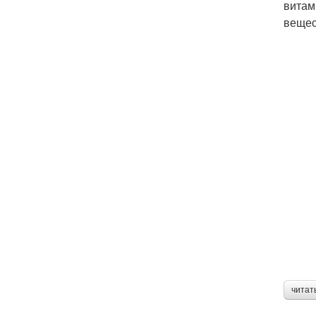
витам
вещес
читат