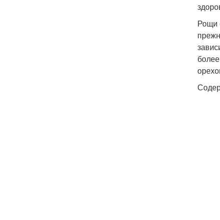
здоро
Рощи 
прежн
завис
более
орехо
Соде