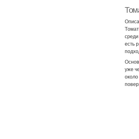
Тома
Описа
Томат
среди
есть 
подхо
Основ
уже ч
около
повер