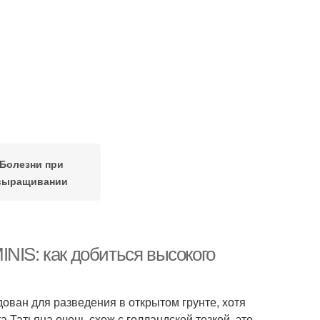
Болезни при
выращивании
NIS: как добиться высокого
ован для разведения в открытом грунте, хотя
а Татьяна очень схож с голландской тезкой, это