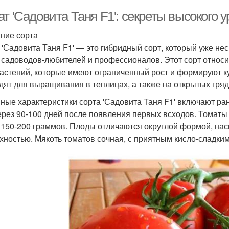
т 'Садовита Таня F1': секреты высокого 
ние сорта
 'Садовита Таня F1' — это гибридный сорт, который уже не
 садоводов-любителей и профессионалов. Этот сорт относит
растений, которые имеют ограниченный рост и формируют к
дят для выращивания в теплицах, а также на открытых гряд
ные характеристики сорта 'Садовита Таня F1' включают ра
ерез 90-100 дней после появления первых всходов. Томаты
 150-200 граммов. Плоды отличаются округлой формой, на
хностью. Мякоть томатов сочная, с приятным кисло-сладким