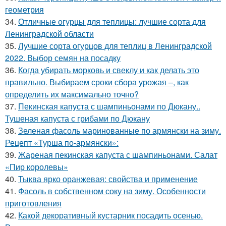
геометрия
34.
Отличные огурцы для теплицы: лучшие сорта для
Ленинградской области
35.
Лучшие сорта огурцов для теплиц в Ленинградской
2022. Выбор семян на посадку
36.
Когда убирать морковь и свеклу и как делать это
правильно. Выбираем сроки сбора урожая –, как
определить их максимально точно?
37.
Пекинская капуста с шампиньонами по Дюкану..
Тушеная капуста с грибами по Дюкану
38.
Зеленая фасоль маринованные по армянски на зиму.
Рецепт «Турша по-армянски»:
39.
Жареная пекинская капуста с шампиньонами. Салат
«Пир королевы»
40.
Тыква ярко оранжевая: свойства и применение
41.
Фасоль в собственном соку на зиму. Особенности
приготовления
42.
Какой декоративный кустарник посадить осенью.