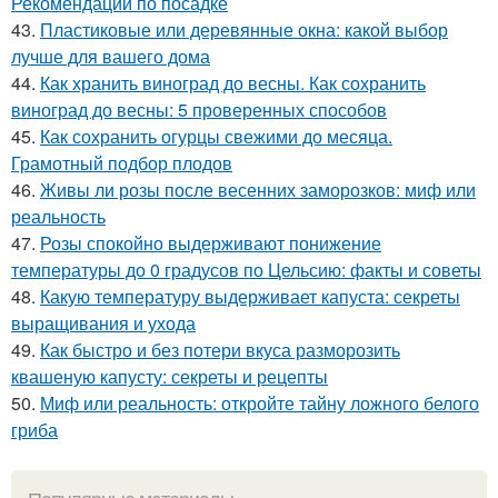
Рекомендации по посадке
43.
Пластиковые или деревянные окна: какой выбор
лучше для вашего дома
44.
Как хранить виноград до весны. Как сохранить
виноград до весны: 5 проверенных способов
45.
Как сохранить огурцы свежими до месяца.
Грамотный подбор плодов
46.
Живы ли розы после весенних заморозков: миф или
реальность
47.
Розы спокойно выдерживают понижение
температуры до 0 градусов по Цельсию: факты и советы
48.
Какую температуру выдерживает капуста: секреты
выращивания и ухода
49.
Как быстро и без потери вкуса разморозить
квашеную капусту: секреты и рецепты
50.
Миф или реальность: откройте тайну ложного белого
гриба