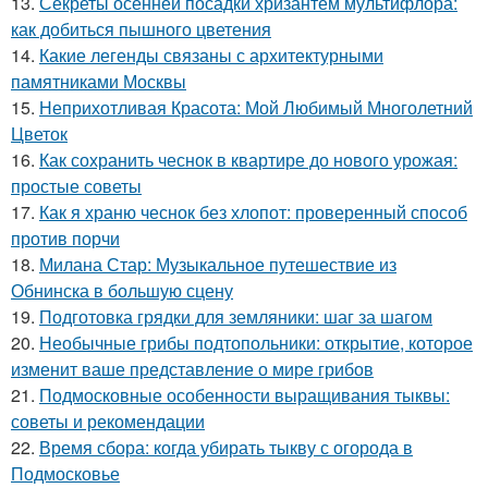
13.
Секреты осенней посадки хризантем мультифлора:
как добиться пышного цветения
14.
Какие легенды связаны с архитектурными
памятниками Москвы
15.
Неприхотливая Красота: Мой Любимый Многолетний
Цветок
16.
Как сохранить чеснок в квартире до нового урожая:
простые советы
17.
Как я храню чеснок без хлопот: проверенный способ
против порчи
18.
Милана Стар: Музыкальное путешествие из
Обнинска в большую сцену
19.
Подготовка грядки для земляники: шаг за шагом
20.
Необычные грибы подтопольники: открытие, которое
изменит ваше представление о мире грибов
21.
Подмосковные особенности выращивания тыквы:
советы и рекомендации
22.
Время сбора: когда убирать тыкву с огорода в
Подмосковье