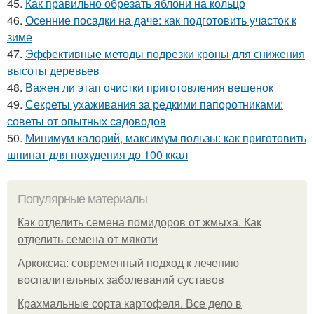
45.
Как правильно обрезать яблони на кольцо
46.
Осенние посадки на даче: как подготовить участок к
зиме
47.
Эффективные методы подрезки кроны для снижения
высоты деревьев
48.
Важен ли этап очистки приготовления вешенок
49.
Секреты ухаживания за редкими папоротниками:
советы от опытных садоводов
50.
Минимум калорий, максимум пользы: как приготовить
шпинат для похудения до 100 ккал
Популярные материалы
Как отделить семена помидоров от жмыха. Как
отделить семена от мякоти
Аркоксиа: современный подход к лечению
воспалительных заболеваний суставов
Крахмальные сорта картофеля. Все дело в