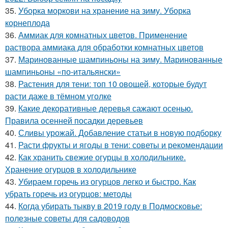
35.
Уборка моркови на хранение на зиму. Уборка
корнеплода
36.
Аммиак для комнатных цветов. Применение
раствора аммиака для обработки комнатных цветов
37.
Маринованные шампиньоны на зиму. Маринованные
шампиньоны «по-итальянски»
38.
Растения для тени: топ 10 овощей, которые будут
расти даже в тёмном уголке
39.
Какие декоративные деревья сажают осенью.
Правила осенней посадки деревьев
40.
Сливы урожай. Добавление статьи в новую подборку
41.
Расти фрукты и ягоды в тени: советы и рекомендации
42.
Как хранить свежие огурцы в холодильнике.
Хранение огурцов в холодильнике
43.
Убираем горечь из огурцов легко и быстро. Как
убрать горечь из огурцов: методы
44.
Когда убирать тыкву в 2019 году в Подмосковье:
полезные советы для садоводов