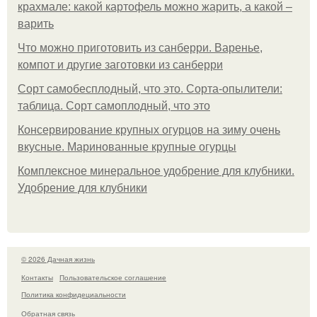
крахмале: какой картофель можно жарить, а какой –
варить
Что можно приготовить из санберри. Варенье,
компот и другие заготовки из санберри
Сорт самобесплодный, что это. Сорта-опылители:
таблица. Сорт самоплодный, что это
Консервирование крупных огурцов на зиму очень
вкусные. Маринованные крупные огурцы
Комплексное минеральное удобрение для клубники.
Удобрение для клубники
© 2026 Дачная жизнь
Контакты
Пользовательское соглашение
Политика конфидециальности
Обратная связь