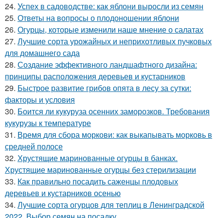
24.
Успех в садоводстве: как яблони выросли из семян
25.
Ответы на вопросы о плодоношении яблони
26.
Огурцы, которые изменили наше мнение о салатах
27.
Лучшие сорта урожайных и неприхотливых пучковых
для домашнего сада
28.
Создание эффективного ландшафтного дизайна:
принципы расположения деревьев и кустарников
29.
Быстрое развитие грибов опята в лесу за сутки:
факторы и условия
30.
Боится ли кукуруза осенних заморозков. Требования
кукурузы к температуре
31.
Время для сбора моркови: как выкапывать морковь в
средней полосе
32.
Хрустящие маринованные огурцы в банках.
Хрустящие маринованные огурцы без стерилизации
33.
Как правильно посадить саженцы плодовых
деревьев и кустарников осенью
34.
Лучшие сорта огурцов для теплиц в Ленинградской
2022. Выбор семян на посадку