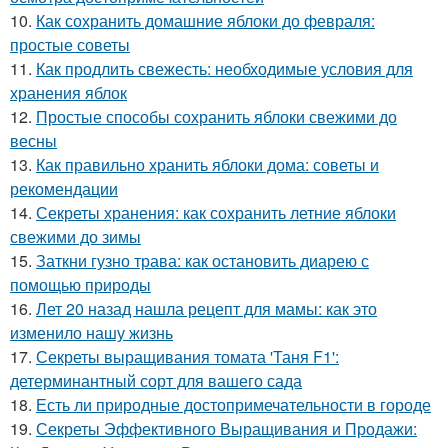
10.
Как сохранить домашние яблоки до февраля:
простые советы
11.
Как продлить свежесть: необходимые условия для
хранения яблок
12.
Простые способы сохранить яблоки свежими до
весны
13.
Как правильно хранить яблоки дома: советы и
рекомендации
14.
Секреты хранения: как сохранить летние яблоки
свежими до зимы
15.
Заткни гузно трава: как остановить диарею с
помощью природы
16.
Лет 20 назад нашла рецепт для мамы: как это
изменило нашу жизнь
17.
Секреты выращивания томата 'Таня F1':
детерминантный сорт для вашего сада
18.
Есть ли природные достопримечательности в городе
19.
Секреты Эффективного Выращивания и Продажи: