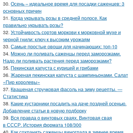
30.
Осень – идеальное время для посадки саженцев: 3
основных причин
31.
Когда укрывать розы в средней полосе. Как
правильно укрывать розы?
32.
Устойчивость сортов моркови к морковной мухе и
черной гнили: ключ к высоким урожаям
33.
Самые простые овощи для начинающих: топ-10
34.
Можно ли поливать саженцы перед заморозками.
Надо ли поливать растения перед заморозками?
35.
Пекинская капуста с курицей и грибами
36.
Жареная пекинская капуста с шампиньонами. Салат
«Пир королевы»
37.
Квашеная стручковая фасоль на зиму рецепты. —
Статистика
38.
Какие кустарники посадить на даче поздней осенью.
Добавление статьи в новую подборку
39.
Вся правда о винтовых сваях. Винтовая свая
в СССР. История формата 108/300
40.
Как сохранить саженцы винограда в зимнее время.