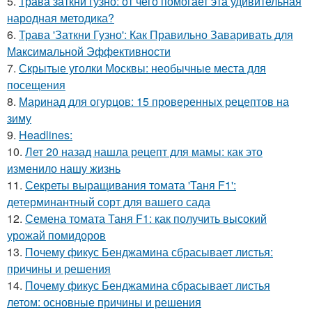
5.
Трава заткни гузно: от чего помогает эта удивительная
народная методика?
6.
Трава 'Заткни Гузно': Как Правильно Заваривать для
Максимальной Эффективности
7.
Скрытые уголки Москвы: необычные места для
посещения
8.
Маринад для огурцов: 15 проверенных рецептов на
зиму
9.
Headlines:
10.
Лет 20 назад нашла рецепт для мамы: как это
изменило нашу жизнь
11.
Секреты выращивания томата 'Таня F1':
детерминантный сорт для вашего сада
12.
Семена томата Таня F1: как получить высокий
урожай помидоров
13.
Почему фикус Бенджамина сбрасывает листья:
причины и решения
14.
Почему фикус Бенджамина сбрасывает листья
летом: основные причины и решения