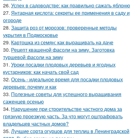
26.
Успех в садоводстве: как правильно сажать яблоню
27.
Янтарная кислота: секреты ее применения в саду и
огороде
28.
Защита роз от морозов: проверенные методы
укрытия в Подмосковье
29.
Картошка из семян: как выращивать на даче
30.
Рецепт квашеной фасоли на зиму. Заготовка
туршевой фасоли на зиму
31.
Уроки посадки плодовых деревьев и ягодных
кустарников: как начать свой сад
32.
Осень - идеальное время для посадки плодовых
деревьев: почему и как
33.
Полезные советы для успешного выращивания
саженцев осенью
34.
Нарушение при строительстве частного дома за
грязную проезжую часть. За что могут оштрафовать
владельцев частных домов?
35.
Лучшие сорта огурцов для теплиц в Ленинградской