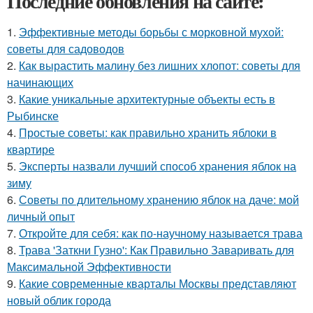
Последние обновления на сайте:
1.
Эффективные методы борьбы с морковной мухой:
советы для садоводов
2.
Как вырастить малину без лишних хлопот: советы для
начинающих
3.
Какие уникальные архитектурные объекты есть в
Рыбинске
4.
Простые советы: как правильно хранить яблоки в
квартире
5.
Эксперты назвали лучший способ хранения яблок на
зиму
6.
Советы по длительному хранению яблок на даче: мой
личный опыт
7.
Откройте для себя: как по-научному называется трава
8.
Трава 'Заткни Гузно': Как Правильно Заваривать для
Максимальной Эффективности
9.
Какие современные кварталы Москвы представляют
новый облик города