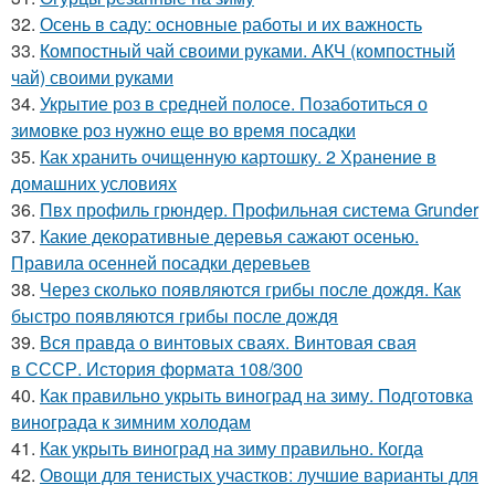
32.
Осень в саду: основные работы и их важность
33.
Компостный чай своими руками. АКЧ (компостный
чай) своими руками
34.
Укрытие роз в средней полосе. Позаботиться о
зимовке роз нужно еще во время посадки
35.
Как хранить очищенную картошку. 2 Хранение в
домашних условиях
36.
Пвх профиль грюндер. Профильная система Grunder
37.
Какие декоративные деревья сажают осенью.
Правила осенней посадки деревьев
38.
Через сколько появляются грибы после дождя. Как
быстро появляются грибы после дождя
39.
Вся правда о винтовых сваях. Винтовая свая
в СССР. История формата 108/300
40.
Как правильно укрыть виноград на зиму. Подготовка
винограда к зимним холодам
41.
Как укрыть виноград на зиму правильно. Когда
42.
Овощи для тенистых участков: лучшие варианты для