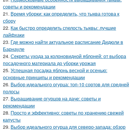
советы и рекомендации
21.
Время уборки: как определить, что тыква готова к
сбору
22.
Как быстро определить спелость тыквы: лучшие
лайфхаки
23.
Где можно найти актуальное расписание Дидюли в
Барнауле
24.
Секреты ухода за колоновидной яблоней: от выбора
посадочного материала до уборки урожая
25.
Успешная посадка яблонь весной и осенью:
основные принципы и рекомендации
26.
Выбор идеального огурца: топ-10 сортов для средней
полосы
27.
Выращивание огурцов на даче: советы и
рекомендации
28.
Просто и эффективно: советы по хранению свежей
капусты
29.
Выбор идеального огурца для северо-запада: обзор