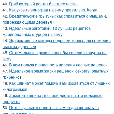
40.
Гриб который растет быстрее всего.
41.
Как укрыть виноград на зиму правильно. Когда
42.
Вредительские грызуны: как справиться с мышами,
повреждающими деревья
43.
Идеальные заготовки: 12 лучших рецептов
маринованных огурцов на зиму
44.
Эффективные методы подрезки кроны для снижения
высоты деревьев
45.
Оптимальные сроки и способы соления капусты на
зиму
46.
В чем польза и опасность варения лесных вешенок
47.
Идеальное время жарки вешенок: секреты опытных
грибников
48.
Как шпинат может помочь вам избавиться от лишних
килограммов
49.
Замените шпинат в своей диете на эти полезные
продукты
50.
Пять вкусных и полезных замен для шпината в
рецепте курицы