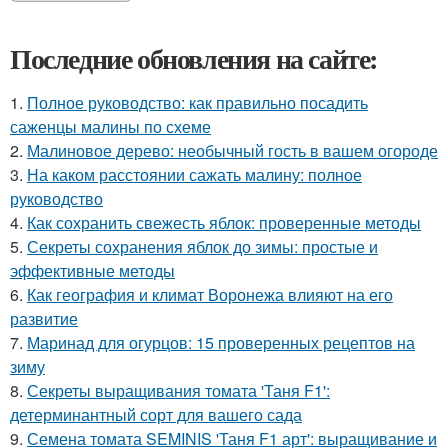
Последние обновления на сайте:
1.
Полное руководство: как правильно посадить
саженцы малины по схеме
2.
Малиновое дерево: необычный гость в вашем огороде
3.
На каком расстоянии сажать малину: полное
руководство
4.
Как сохранить свежесть яблок: проверенные методы
5.
Секреты сохранения яблок до зимы: простые и
эффективные методы
6.
Как география и климат Воронежа влияют на его
развитие
7.
Маринад для огурцов: 15 проверенных рецептов на
зиму
8.
Секреты выращивания томата 'Таня F1':
детерминантный сорт для вашего сада
9.
Семена томата SEMINIS 'Таня F1 арт': выращивание и