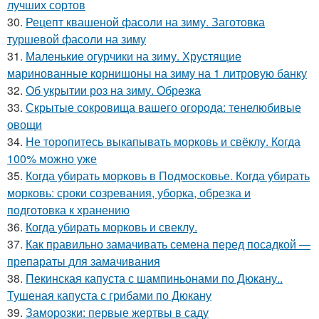
лучших сортов
30.
Рецепт квашеной фасоли на зиму. Заготовка
туршевой фасоли на зиму
31.
Маленькие огурчики на зиму. Хрустящие
маринованные корнишоны на зиму на 1 литровую банку
32.
Об укрытии роз на зиму. Обрезка
33.
Скрытые сокровища вашего огорода: тенелюбивые
овощи
34.
Не торопитесь выкапывать морковь и свёклу. Когда
100% можно уже
35.
Когда убирать морковь в Подмосковье. Когда убирать
морковь: сроки созревания, уборка, обрезка и
подготовка к хранению
36.
Когда убирать морковь и свеклу.
37.
Как правильно замачивать семена перед посадкой —
препараты для замачивания
38.
Пекинская капуста с шампиньонами по Дюкану..
Тушеная капуста с грибами по Дюкану
39.
Заморозки: первые жертвы в саду