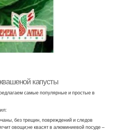
 квашеной капусты
Предлагаем самые популярные и простые в
ил:
очаны, без трещин, повреждений и следов
гчит овощи;не квасят в алюминиевой посуде –