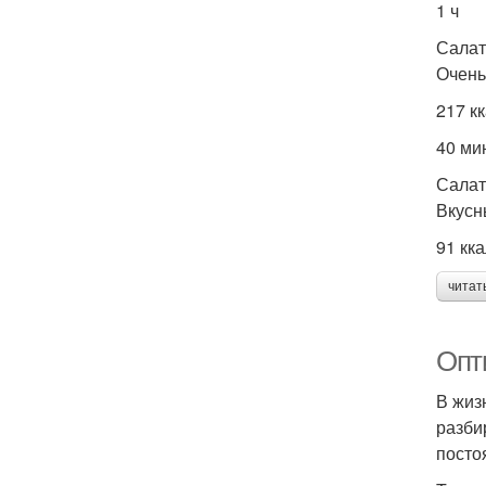
1 ч
Салат
Очень
217 к
40 ми
Салат
Вкусн
91 кк
читат
Опт
В жиз
разби
посто