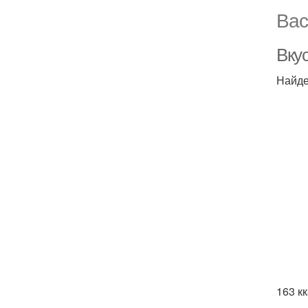
Вас
Вку
Найде
163 к