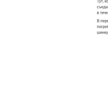
Тут, 
съеда
в теч
В пер
погре
шинку