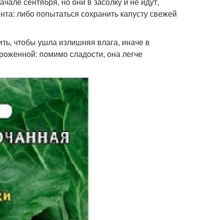
чале сентября, но они в засолку и не идут,
анта: либо попытаться сохранить капусту свежей
ть, чтобы ушла излишняя влага, иначе в
ороженной: помимо сладости, она легче