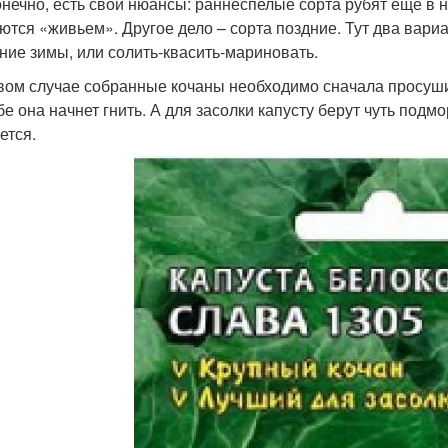
конечно, есть свои нюансы: раннеспелые сорта рубят еще в на
ются «живьем». Другое дело – сорта поздние. Тут два вари
ение зимы, или солить-квасить-мариновать.
вом случае собранные кочаны необходимо сначала просуши
бе она начнет гнить. А для засолки капусту берут чуть подм
ется.