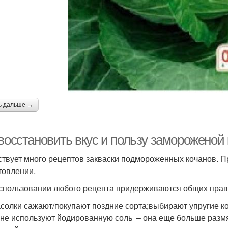
ь дальше →
 восстановить вкус и пользу замороженой
твует много рецептов закваски подмороженных кочанов. 
товлении.
спользовании любого рецепта придерживаются общих прав
асолки сажают/покупают поздние сорта;выбирают упругие к
;не используют йодированную соль – она еще больше размя