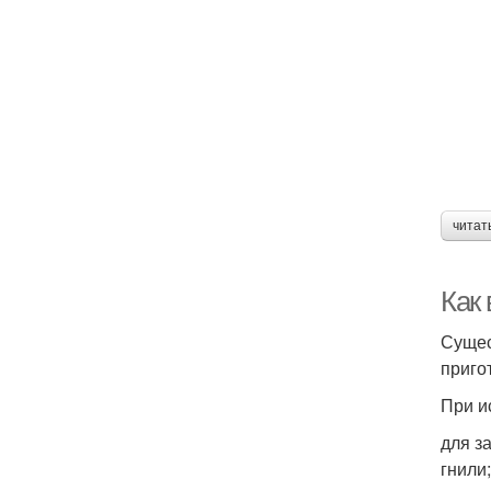
читат
Как
Сущес
приго
При и
для з
гнили