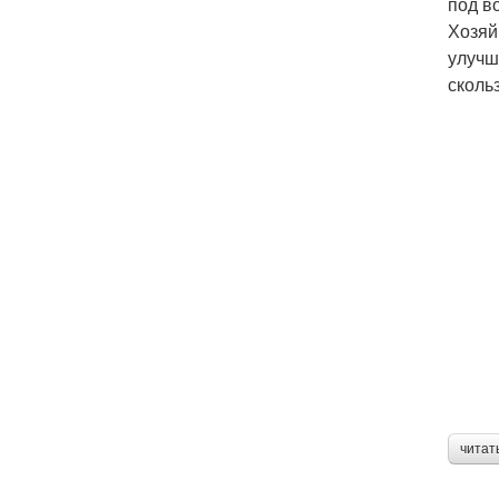
под в
Хозяй
улучш
скольз
читат