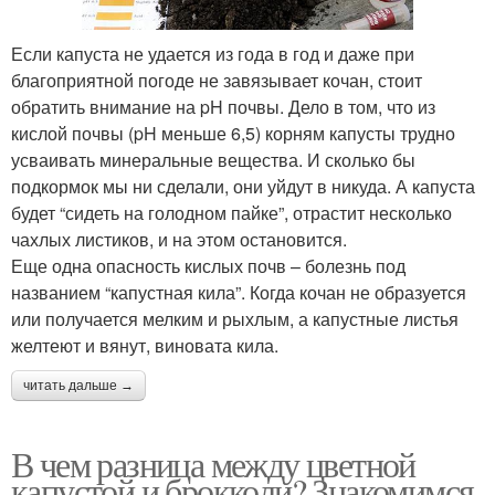
Если капуста не удается из года в год и даже при
благоприятной погоде не завязывает кочан, стоит
обратить внимание на pH почвы. Дело в том, что из
кислой почвы (pH меньше 6,5) корням капусты трудно
усваивать минеральные вещества. И сколько бы
подкормок мы ни сделали, они уйдут в никуда. А капуста
будет “сидеть на голодном пайке”, отрастит несколько
чахлых листиков, и на этом остановится.
Еще одна опасность кислых почв – болезнь под
названием “капустная кила”. Когда кочан не образуется
или получается мелким и рыхлым, а капустные листья
желтеют и вянут, виновата кила.
читать дальше →
В чем разница между цветной
капустой и брокколи? Знакомимся