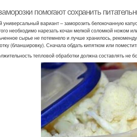
 заморозки помогают сохранить питательн
 универсальный вариант – заморозить белокочанную капус
того необходимо нарезать кочан мелкой соломкой ножом ил
ьченное сырье не потемнело и лучше хранилось, рекоменд
отку (бланшировку). Сначала обдать кипятком или поместит
лжительность тепловой обработки должна составлять не бо