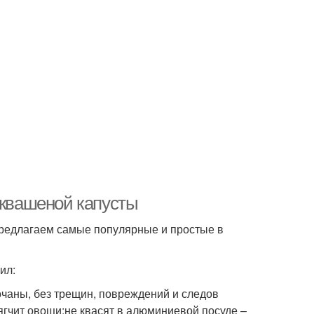
 квашеной капусты
Предлагаем самые популярные и простые в
ил:
очаны, без трещин, повреждений и следов
гчит овощи;не квасят в алюминиевой посуде –