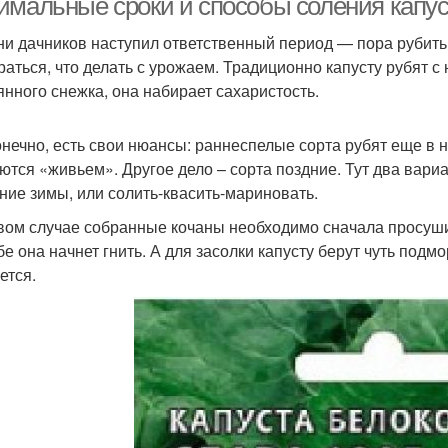
имальные сроки и способы соления капус
ни дачников наступил ответственный период — пора рубить 
раться, что делать с урожаем. Традиционно капусту рубят с
янного снежка, она набирает сахаристость.
конечно, есть свои нюансы: раннеспелые сорта рубят еще в на
ются «живьем». Другое дело – сорта поздние. Тут два вари
ение зимы, или солить-квасить-мариновать.
вом случае собранные кочаны необходимо сначала просуши
бе она начнет гнить. А для засолки капусту берут чуть подм
ется.