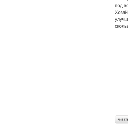
под в
Хозяй
улучш
скольз
читат