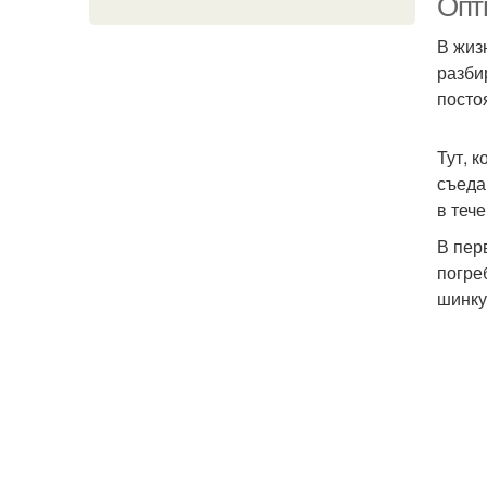
Опт
В жиз
разби
посто
Тут, 
съеда
в теч
В пер
погре
шинку