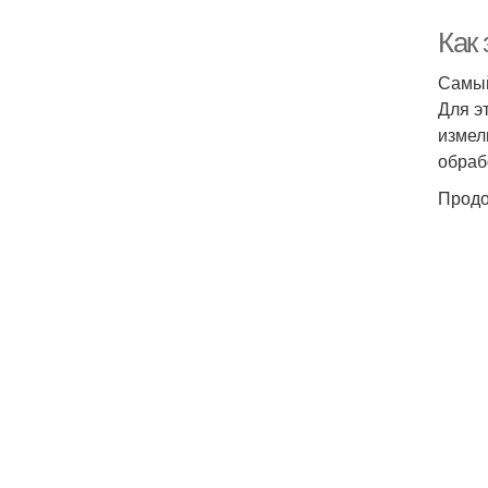
Как
Самый
Для э
измел
обраб
Продо