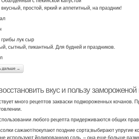
 Обалденный с пекинской капустой
 вкусный, простой, яркий и аппетитный, на праздник!
кал
н
 грибы лук сыр
ый, сытный, пикантный. Для будней и праздников.
ал
ь дальше →
 восстановить вкус и пользу замороженой
твует много рецептов закваски подмороженных кочанов. 
товлении.
спользовании любого рецепта придерживаются общих прав
асолки сажают/покупают поздние сорта;выбирают упругие к
;не используют йодированную соль – она еще больше размя