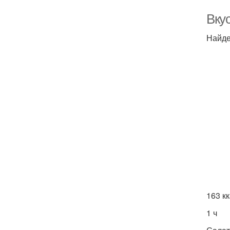
Вку
Найде
163 к
1 ч