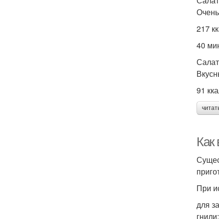
Салат
Очень
217 к
40 ми
Салат
Вкусн
91 кк
читат
Как
Сущес
приго
При и
для з
гнили