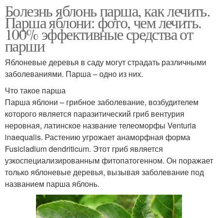
Болезнь яблонь парша, как лечить.
Парша яблони: фото, чем лечить.
100% эффективные средства от
парши
Яблоневые деревья в саду могут страдать различными
заболеваниями. Парша – одно из них.
Что такое парша
Парша яблони – грибное заболевание, возбудителем
которого является паразитический гриб вентурия
неровная, латинское название телеоморфы Venturia
inaequalis. Растению угрожает анаморфная форма
Fusicladium dendriticum. Этот гриб является
узкоспециализированным фитопатогенном. Он поражает
только яблоневые деревья, вызывая заболевание под
названием парша яблонь.