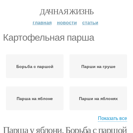
ДАЧНАЯ ЖИЗНЬ
главная
новости
статьи
Картофельная парша
Борьба с паршой
Парши на груше
Парша на яблоне
Парши на яблонях
Показать все
Парша у яблони. Борьба с паршой
Парши на яблоне