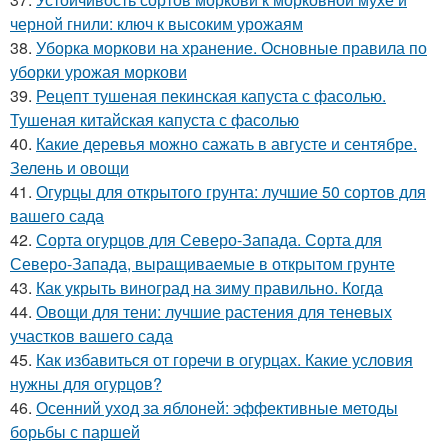
черной гнили: ключ к высоким урожаям
38.
Уборка моркови на хранение. Основные правила по
уборки урожая моркови
39.
Рецепт тушеная пекинская капуста с фасолью.
Тушеная китайская капуста с фасолью
40.
Какие деревья можно сажать в августе и сентябре.
Зелень и овощи
41.
Огурцы для открытого грунта: лучшие 50 сортов для
вашего сада
42.
Сорта огурцов для Северо-Запада. Сорта для
Северо-Запада, выращиваемые в открытом грунте
43.
Как укрыть виноград на зиму правильно. Когда
44.
Овощи для тени: лучшие растения для теневых
участков вашего сада
45.
Как избавиться от горечи в огурцах. Какие условия
нужны для огурцов?
46.
Осенний уход за яблоней: эффективные методы
борьбы с паршей