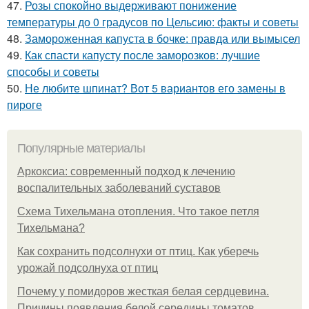
47.
Розы спокойно выдерживают понижение
температуры до 0 градусов по Цельсию: факты и советы
48.
Замороженная капуста в бочке: правда или вымысел
49.
Как спасти капусту после заморозков: лучшие
способы и советы
50.
Не любите шпинат? Вот 5 вариантов его замены в
пироге
Популярные материалы
Аркоксиа: современный подход к лечению
воспалительных заболеваний суставов
Схема Тихельмана отопления. Что такое петля
Тихельмана?
Как сохранить подсолнухи от птиц. Как уберечь
урожай подсолнуха от птиц
Почему у помидоров жесткая белая сердцевина.
Причины появления белой середины томатов