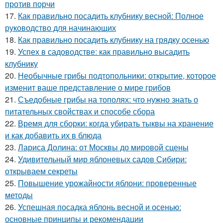
против порчи
17.
Как правильно посадить клубнику весной: Полное
руководство для начинающих
18.
Как правильно посадить клубнику на грядку осенью
19.
Успех в садоводстве: как правильно высадить
клубнику
20.
Необычные грибы подтопольники: открытие, которое
изменит ваше представление о мире грибов
21.
Съедобные грибы на тополях: что нужно знать о
питательных свойствах и способе сбора
22.
Время для сборки: когда убирать тыквы на хранение
и как добавить их в блюда
23.
Лариса Долина: от Москвы до мировой сцены
24.
Удивительный мир яблоневых садов Сибири:
открываем секреты
25.
Повышение урожайности яблони: проверенные
методы
26.
Успешная посадка яблонь весной и осенью:
основные принципы и рекомендации