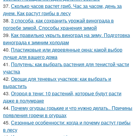
37.
Сколько часов растет гриб. Час за часом, день за
днем. Как растут грибы в лесу
38.
3 способа, как сохранить урожай винограда в
погребе зимой. Способы хранения зимой
39.
Как правильно укрыть виноград на зиму. Подготовка
винограда к зимним холодам
40.
Пластиковые или деревянные окна: какой выбор
лучше для вашего дома
41.
Полутень: как выбрать растения для тенистой части
участка
42.
Овощи для теневых участков: как выбрать и
вырастить
43.
Огород в тени: 10 растений, которые будут расти
даже в полумраке
44.
Почему огурцы горькие и что нужно делать.. Причины
появления горечи в огурцах
45.
Сезонные особенности: когда и почему растут грибы
в лесу