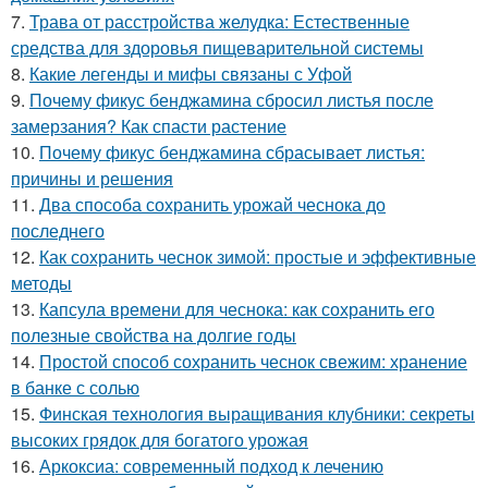
7.
Трава от расстройства желудка: Естественные
средства для здоровья пищеварительной системы
8.
Какие легенды и мифы связаны с Уфой
9.
Почему фикус бенджамина сбросил листья после
замерзания? Как спасти растение
10.
Почему фикус бенджамина сбрасывает листья:
причины и решения
11.
Два способа сохранить урожай чеснока до
последнего
12.
Как сохранить чеснок зимой: простые и эффективные
методы
13.
Капсула времени для чеснока: как сохранить его
полезные свойства на долгие годы
14.
Простой способ сохранить чеснок свежим: хранение
в банке с солью
15.
Финская технология выращивания клубники: секреты
высоких грядок для богатого урожая
16.
Аркоксиа: современный подход к лечению