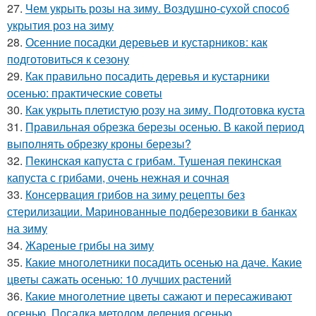
27.
Чем укрыть розы на зиму. Воздушно-сухой способ
укрытия роз на зиму
28.
Осенние посадки деревьев и кустарников: как
подготовиться к сезону
29.
Как правильно посадить деревья и кустарники
осенью: практические советы
30.
Как укрыть плетистую розу на зиму. Подготовка куста
31.
Правильная обрезка березы осенью. В какой период
выполнять обрезку кроны березы?
32.
Пекинская капуста с грибам. Тушеная пекинская
капуста с грибами, очень нежная и сочная
33.
Консервация грибов на зиму рецепты без
стерилизации. Маринованные подберезовики в банках
на зиму
34.
Жареные грибы на зиму
35.
Какие многолетники посадить осенью на даче. Какие
цветы сажать осенью: 10 лучших растений
36.
Какие многолетние цветы сажают и пересаживают
осенью. Посадка методом деления осенью