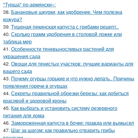
"Турша" по-армянски»:
38.
Банановые шкурки, как удобрение. Чем полезна
кожура?
39.
Тушеная пекинская капуста с грибами рецепт..
40.
Сколько грамм удобрения в столовой ложке или
таблица мер
41.
Особенности теневыносливых растений для
украшения сада
42.
Овощи для тенистых участков: лучшие варианты для
вашего сада
43.
Почему огурцы горькие и что нужно делать.. Причины
появления горечи в огурцах
44.
Секреты правильной обрезки березы: как добиться
красивой и здоровой кроны
45.
Как выбрать и установить систему резервного
питания для дома
46.
Замороженная капуста в бочке: правда или вымысел
47.
Шаг за шагом: как правильно отварить грибы
вешенки