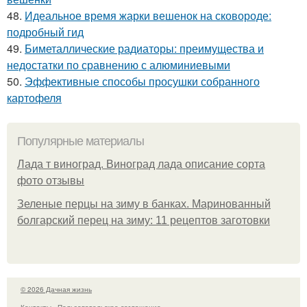
48.
Идеальное время жарки вешенок на сковороде:
подробный гид
49.
Биметаллические радиаторы: преимущества и
недостатки по сравнению с алюминиевыми
50.
Эффективные способы просушки собранного
картофеля
Популярные материалы
Лада т виноград. Виноград лада описание сорта
фото отзывы
Зеленые перцы на зиму в банках. Маринованный
болгарский перец на зиму: 11 рецептов заготовки
© 2026 Дачная жизнь