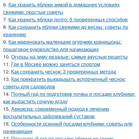
6.
Как хранить яблоки зимой в домашних условиях
свежими: простые советы
7.
Как хранить яблоки долго: 5 проверенных способов
8.
Как сохранить яблоки свежими до весны: советы по
хранению
9.
Как мариновать маленькие огурчики корнишоны:
пошаговое руководство для начинающих
10.
Огурцы на зиму резаные: самые вкусные рецепты
11.
Где в Москве можно заняться спортом
12.
Как сохранить чеснок: 3 проверенных метода
13.
Как прекратить выкидывать испорченный чеснок:
советы для садоводов
14.
Полный гид по подготовке почвы и посадке клубники:
как вырастить сочную ягоду
15.
Аркоксиа: современный подход к лечению
воспалительных заболеваний суставов
16.
Особенности осенней посадки клубники: советы для
начинающих
17.
Пошаговый гид по посадке яблони по схеме