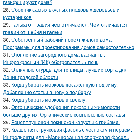
газифицируют дома?
28.
Сборник самых вкусных плодовых деревьев и
кустарников
29.
Галька от гравия чем отличается. Чем отличается
гравий от щебня и гальки
30.
Собственный рабочий проект жилого дома.
Программы для проектирования домов самостоятельно
31.
Отопление загородного дома варианты.
Инфракрасный (ИК) обогреватель + печь
32.
Отличные огурцы для теплицы: лучшие сорта для
Ленинградской области
33.
Когда убирать морковь посаженную под зиму.
Добавление статьи в новую подборку
34.
Когда убирать морковь и свеклу.
35.
Органические удобрения показаны жимолости
больше других. Органические комплексные составы
36.
Рецепт тушеной пекинской капусты с грибами.
37.
Квашеная стручковая фасоль с чесноком и перцем.
Ингредиенты для «Маринованная спаржевая фасоль