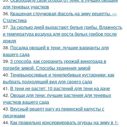
для теневых участков
36.
Квашеная стручковая фасоль на зиму рецепты. —
Статистика
37.
За сколько дней вырастают белые грибы. Влажность
и температура воздуха для роста белых грибов после
дождя
38.
Посадка овощей в тени: лучшие варианты для
вашего сада
39.
3 способа, как сохранить урожай винограда в
погребе зимой. Способы хранения зимой
40.
Теневыносливые и тенелюбивые кустарники: как
выбрать подходящий вид для своего сада
41.
В тени не растет: 10 растений для тени на даче
42.
Овощи для тени: лучшие растения для теневых
участков вашего сада
43.
Вкусный рецепт рагу из пекинской капусты с
лисичками
44.
Как правильно консервировать огурцы на зиму в 1-