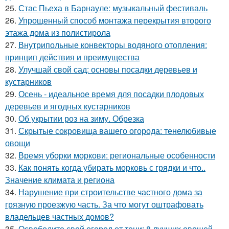
25.
Стас Пьеха в Барнауле: музыкальный фестиваль
26.
Упрощенный способ монтажа перекрытия второго
этажа дома из полистирола
27.
Внутрипольные конвекторы водяного отопления:
принцип действия и преимущества
28.
Улучшай свой сад: основы посадки деревьев и
кустарников
29.
Осень - идеальное время для посадки плодовых
деревьев и ягодных кустарников
30.
Об укрытии роз на зиму. Обрезка
31.
Скрытые сокровища вашего огорода: тенелюбивые
овощи
32.
Время уборки моркови: региональные особенности
33.
Как понять когда убирать морковь с грядки и что..
Значение климата и региона
34.
Нарушение при строительстве частного дома за
грязную проезжую часть. За что могут оштрафовать
владельцев частных домов?
35.
Освободите свой огород от тени: 8 лучших овощей