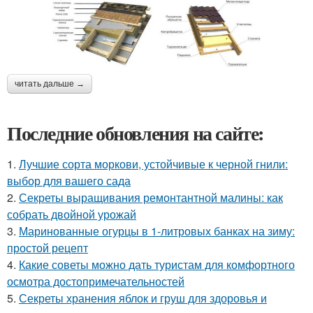
читать дальше →
Последние обновления на сайте:
1.
Лучшие сорта моркови, устойчивые к черной гнили:
выбор для вашего сада
2.
Секреты выращивания ремонтантной малины: как
собрать двойной урожай
3.
Маринованные огурцы в 1-литровых банках на зиму:
простой рецепт
4.
Какие советы можно дать туристам для комфортного
осмотра достопримечательностей
5.
Секреты хранения яблок и груш для здоровья и