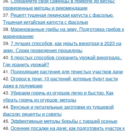
36.
Сохраняйте свои саженцы в прикопе до весны:
проверенные методы и рекомендации
37.
Рецепт тушеная пекинская капуста с фасолью.
Тушеная китайская капуста с фасолью
38.
Маринованные грибы на зиму. Подготовка грибов к
маринованию
39.
7 лучших способов, как укрыть виноград в 2023 на
зиму. Сроки проведения процедуры
40.
5 простых способов сохранить урожай винограда..
Где хранить урожай?
41.
Подходящие растения для тенистых участков дачи
42.
Огород в тени: 10 растений, которые будут расти
даже в полумраке
43.
Убираем горечь из огурцов легко и быстро. Как
убрать горечь из огурцов: методы
44.
Вкусные и питательные заготовки из туршевой
фасоли: рецепты и советы
45.
Эффективные методы борьбы с паршей осенью
46.
Осенние посадки на даче: как подготовить участок к