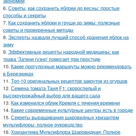
экономии
6.
Советы, как сохранить яблоки до весны: простые
способы и секреты
7.
Как сохранить яблоки и груши до зимы: полезные
советы и проверенные методы
8.
Эксперты назвали лучший способ хранения яблок на
зиму
9.
Эффективные рецепты народной медицины: как
трава 'Заткни гузно' помогает при простуде
10.
Какие прогулочные маршруты можно рекомендовать
в Березниках
11.
Топ-10 оригинальных рецептов закруток из огурцов
12.
Семена томата Таня F1: скороспелый и
высокоурожайный выбор для вашего сада
13.
Как изменился облик Кремля с течения времени
14.
Какие современные культурные центры есть в городе
15.
Секреты выращивания шаровидных хризантем
мультифлоры: полное руководство
16.
Хризантема Мультифлора Шаровидная: Полное