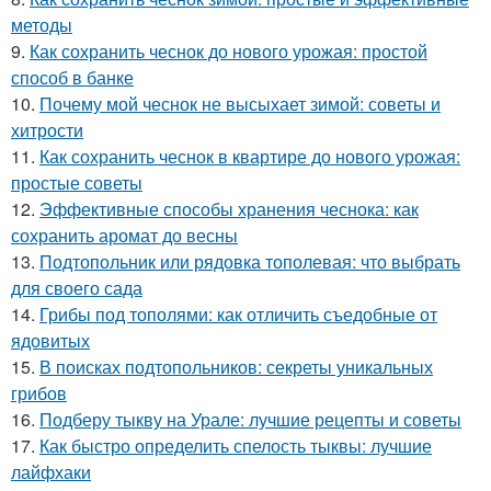
методы
9.
Как сохранить чеснок до нового урожая: простой
способ в банке
10.
Почему мой чеснок не высыхает зимой: советы и
хитрости
11.
Как сохранить чеснок в квартире до нового урожая:
простые советы
12.
Эффективные способы хранения чеснока: как
сохранить аромат до весны
13.
Подтопольник или рядовка тополевая: что выбрать
для своего сада
14.
Грибы под тополями: как отличить съедобные от
ядовитых
15.
В поисках подтопольников: секреты уникальных
грибов
16.
Подберу тыкву на Урале: лучшие рецепты и советы
17.
Как быстро определить спелость тыквы: лучшие
лайфхаки