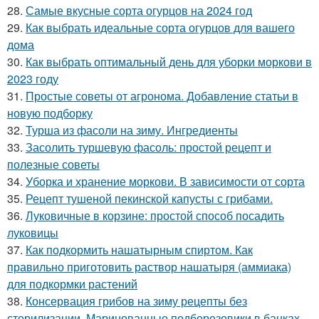
28.
Самые вкусные сорта огурцов на 2024 год
29.
Как выбрать идеальные сорта огурцов для вашего
дома
30.
Как выбрать оптимальный день для уборки моркови в
2023 году
31.
Простые советы от агронома. Добавление статьи в
новую подборку
32.
Турша из фасоли на зиму. Ингредиенты
33.
Засолить туршевую фасоль: простой рецепт и
полезные советы
34.
Уборка и хранение моркови. В зависимости от сорта
35.
Рецепт тушеной пекинской капусты с грибами.
36.
Луковичные в корзине: простой способ посадить
луковицы
37.
Как подкормить нашатырным спиртом. Как
правильно приготовить раствор нашатыря (аммиака)
для подкормки растений
38.
Консервация грибов на зиму рецепты без
стерилизации. Маринованные подберезовики в банках