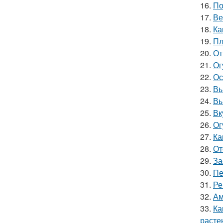
16.
По
17.
Ве
18.
Ка
19.
Пл
20.
От
21.
Ог
22.
Ос
23.
Вы
24.
Вы
25.
Вк
26.
Ог
27.
Ка
28.
От
29.
За
30.
Пе
31.
Ре
32.
Ам
33.
Ка
расте