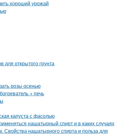
учить хороший урожай
нью
в для открытого грунта
езать розы осенью
богреватель + печь
ты
ская капуста с фасолью
рименяться нашатырный спирт и в каких случаях
. Свойства нашатырного спирта и польза для