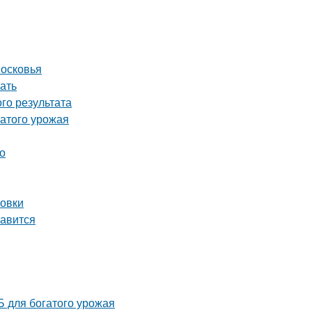
московья
ать
го результата
атого урожая
о
товки
равится
 для богатого урожая