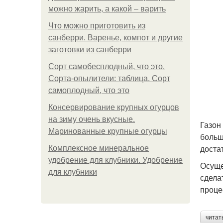
можно жарить, а какой – варить
Что можно приготовить из
санберри. Варенье, компот и другие
заготовки из санберри
Сорт самобесплодный, что это.
Сорта-опылители: таблица. Сорт
самоплодный, что это
Консервирование крупных огурцов
на зиму очень вкусные.
Газон
Маринованные крупные огурцы
больш
доста
Комплексное минеральное
удобрение для клубники. Удобрение
Осуще
для клубники
сдела
проце
читат