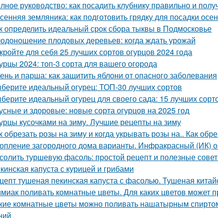
лное руководство: как посадить клубнику правильно и пол
сенняя земляника: как подготовить грядку для посадки осе
к определить идеальный срок сбора тыквы в Подмосковье
одоношение плодовых деревьев: когда ждать урожай
кройте для себя 25 лучших сортов огурцов 2024 года
урцы 2024: топ-3 сорта для вашего огорода
ень и парша: как защитить яблони от опасного заболевания
берите идеальный огурец: ТОП-30 лучших сортов
берите идеальный огурец для своего сада: 15 лучших сорто
усные и здоровые: новые сорта огурцов на 2025 год
урцы кусочками на зиму. Лучшие рецепты на зиму
к обрезать розы на зиму и когда укрывать розы на.. Как обр
опление загородного дома варианты. Инфракрасный (ИК) о
солить туршевую фасоль: простой рецепт и полезные сове
кинская капуста с курицей и грибами
цепт тушеная пекинская капуста с фасолью. Тушеная китай
миак поливать комнатные цветы. Для каких цветов может п
кие комнатные цветы можно поливать нашатырным спиртом
ний