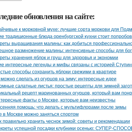
ледние обновления на сайте:
ойчивые к морковной мухе: лучшие сорта моркови для Под
ие традиционные блюда оренбургской кухни стоит попробов
реты выращивания малины: как добиться профессионально
ешное размножение малины: интенсивные способы для бог
реты хранения яблок и груш для здоровья и экономии
ие интересные легенды и мифы связаны с историей Ступин
стые способы сохранить яблоки свежими в квартире
 можно сделать из огурцов на зиму: интересные идеи
омные салатные листья: простые рецепты для зимней заго
икальный рецепт маринованных огурцов, который вам пон
тересные факты о Москве, которые вам неизвестны
сенняя помощь: что делать с мультифлорами после зимы
е в Москве можно заняться спортом
к правильно хранить чеснок зимой: советы и рекомендации
креты успешной посадки клубники осенью: СУПЕР-СПОСОБ