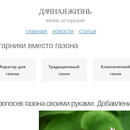
ДАЧНАЯ ЖИЗНЬ
жизнь за городом
главная
новости
статьи
тарники вместо газона
Аэратор для
Традиционный
Классически
газона
газон
газон
ропосев газона своими руками. Добавлени