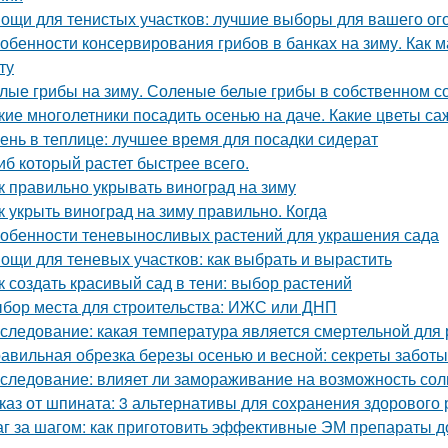
ощи для тенистых участков: лучшие выборы для вашего ог
обенности консервирования грибов в банках на зиму. Как м
ту
лые грибы на зиму. Соленые белые грибы в собственном с
кие многолетники посадить осенью на даче. Какие цветы са
ень в теплице: лучшее время для посадки сидерат
иб который растет быстрее всего.
к правильно укрывать виноград на зиму
к укрыть виноград на зиму правильно. Когда
обенности теневыносливых растений для украшения сада
ощи для теневых участков: как выбрать и вырастить
к создать красивый сад в тени: выбор растений
бор места для строительства: ИЖС или ДНП
следование: какая температура является смертельной для 
авильная обрезка березы осенью и весной: секреты заботы
следование: влияет ли замораживание на возможность соли
каз от шпината: 3 альтернативы для сохранения здорового
г за шагом: как приготовить эффективные ЭМ препараты 