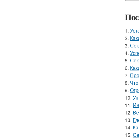
Пос
1.
Уст
2.
Как
3.
Сек
4.
Усп
5.
Сек
6.
Как
7.
Про
8.
Что
9.
Огр
10.
Ун
11.
Ин
12.
Ве
13.
Гд
14.
Ка
15.
Се