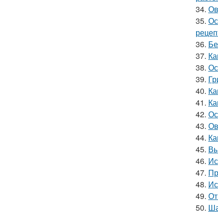
34.
Ов
35.
Ос
рецеп
36.
Бе
37.
Ка
38.
Ос
39.
Гр
40.
Ка
41.
Ка
42.
Ос
43.
Ов
44.
Ка
45.
Вы
46.
Ис
47.
Пр
48.
Ис
49.
От
50.
Ша