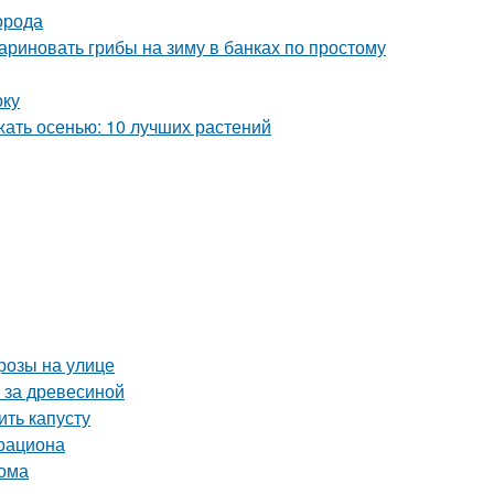
орода
ариновать грибы на зиму в банках по простому
оку
жать осенью: 10 лучших растений
розы на улице
 за древесиной
ть капусту
 рациона
дома