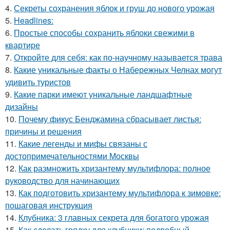
4.
Секреты сохранения яблок и груш до нового урожая
5.
Headlines:
6.
Простые способы сохранить яблоки свежими в
квартире
7.
Откройте для себя: как по-научному называется трава
8.
Какие уникальные факты о Набережных Челнах могут
удивить туристов
9.
Какие парки имеют уникальные ландшафтные
дизайны
10.
Почему фикус Бенджамина сбрасывает листья:
причины и решения
11.
Какие легенды и мифы связаны с
достопримечательностями Москвы
12.
Как размножить хризантему мультифлора: полное
руководство для начинающих
13.
Как подготовить хризантему мультифлора к зимовке:
пошаговая инструкция
14.
Клубника: 3 главных секрета для богатого урожая
15.
Как сделать грядку для клубники: подробный