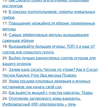
инструктаж
16.
В поисках подтопольников: секреты уникальных
грибов
17.
Повышение урожайности яблони: проверенные
методы
18.
Самые эффективные методы выращивания
саженцев яблони
19.
Выращивайте большие огурцы: ТОП-3 и еще 37
сортов для открытого грунта
20.
Выбор лучших раннеспелых сортов огурцов для
вашего огорода
21.
Зачем надо сосать Чеснок по утрам? Как я Сосал
Чеснок Каждое Утро Два месяца Подряд.
22.
Уроки посадки плодовых деревьев и ягодных
кустарников: как начать свой сад
23.
Как вывести мышей с участка навсегда. Травы
24.
Отопление загородного дома варианты.
Инфракрасный (ИК) обогреватель + печь